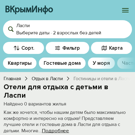
ВКрымИнфо
Ласпи
Войти
Выберите даты
·
2 взрослых
без детей
Избранное
Сорт.
Фильтр
Карта
История просмотра
Квартиры
Гостевые дома
У моря
Част
Добавить свой объект
Главная
Отдых в Ласпи
Гостиницы и отели в Ласпи
Отели для отдыха с детьми в
Ласпи
Найдено
0
вариантов жилья
Как же хочется, чтобы нашим детям было максимально
комфортно и интересно на отдыхе! Представляем
лучшие отели и гостевые дома в Ласпи для отдыха с
Подробнее
детьми. Многие
...