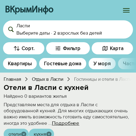
ВКрымИнфо
Ласпи
Войти
Выберите даты
·
2 взрослых
без детей
Избранное
Сорт.
Фильтр
Карта
История просмотра
Квартиры
Гостевые дома
У моря
Част
Добавить свой объект
Главная
Отдых в Ласпи
Гостиницы и отели в Ласпи
Отели в Ласпи с кухней
Найдено
0
вариантов жилья
Представляем места для отдыха в Ласпи с
оборудованной кухней. Для многих отдыхающих очень
важно иметь возможность готовить еду самостоятельно,
Подробнее
иногда это удобнее
...
отели
кухня