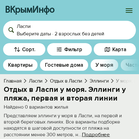
ВКрымИнфо
Ласпи
Войти
Выберите даты
·
2 взрослых
без детей
Избранное
Сорт.
Фильтр
Карта
История просмотра
Квартиры
Гостевые дома
У моря
Част
Добавить свой объект
Главная
Ласпи
Отдых в Ласпи
Эллинги
У моря, н
Отдых в Ласпи у моря. Эллинги у
пляжа, первая и вторая линии
Найдено
0
вариантов жилья
Представляем эллинги у моря в Ласпи, на первой и
второй береговых линиях. Все варианты подборке
находятся в шаговой доступности от пляжа на
Подробнее
расстоянии менее 300 метров, н
...