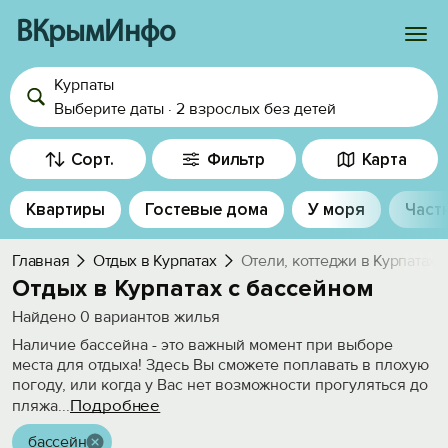
ВКрымИнфо
Курпаты
Войти
Выберите даты
·
2 взрослых
без детей
Избранное
Сорт.
Фильтр
Карта
История просмотра
Квартиры
Гостевые дома
У моря
Част
Добавить свой объект
Главная
Отдых в Курпатах
Отели, коттеджи в Курпатах 
Отдых в Курпатах с бассейном
Найдено
0
вариантов жилья
Наличие бассейна - это важный момент при выборе
места для отдыха! Здесь Вы сможете поплавать в плохую
погоду, или когда у Вас нет возможности прогуляться до
Подробнее
пляжа
...
бассейн