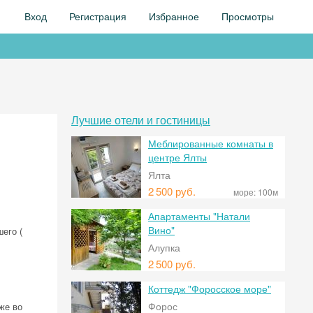
Вход
Регистрация
Избранное
Просмотры
Лучшие отели и гостиницы
Меблированные комнаты в
центре Ялты
Ялта
2
500 руб.
море:
100м
Апартаменты "Натали
Вино"
его (
Алупка
2
500 руб.
Коттедж "Форосское море"
Форос
же во