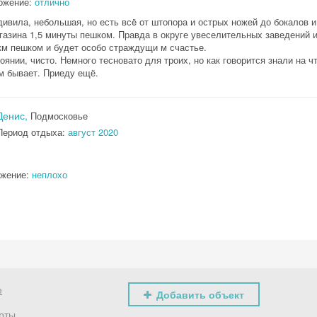
ожение:
отлично
ивила, небольшая, но есть всë от штопора и острых ножей до бокалов и
агазина 1,5 минуты пешком. Правда в округе увеселительных заведений 
1км пешком и будет особо страждущи м счастье.
оянии, чисто. Немного тесновато для троих, но как говорится знали на ч
им бывает. Приеду ещё.
Денис,
Подмосковье
Период отдыха:
август 2020
ожение:
неплохо
е
Добавить объект
рты