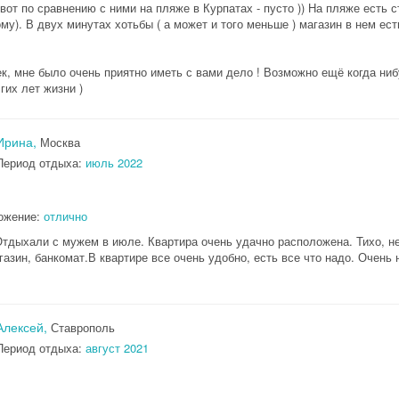
от по сравнению с ними на пляже в Курпатах - пусто )) На пляже есть 
ому). В двух минутах хотьбы ( а может и того меньше ) магазин в нем ест
к, мне было очень приятно иметь с вами дело ! Возможно ещё когда ни
гих лет жизни )
Ирина,
Москва
Период отдыха:
июль 2022
ожение:
отлично
Отдыхали с мужем в июле. Квартира очень удачно расположена. Тихо, не
Скидка −5%
азин, банкомат.В квартире все очень удобно, есть все что надо. Очень
Хочешь дешевле? Оставь почту и получи промокод
первое бронирование!
Алексей,
Ставрополь
Период отдыха:
август 2021
Получить промокод