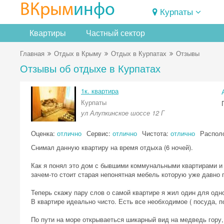
ВКрым
инфо
Курпаты
Квартиры
Частный сектор
Главная
Отдых в Крыму
Отдых в Курпатах
Отзывы
Отзывы об отдыхе в Курпатах
1к. квартира
Курпаты
ул Алупкинское шоссе 12 Г
Оценка:
отлично
Сервис:
отлично
Чистота:
отлично
Распол
Снимал данную квартиру на время отдыха (6 ночей).
Как я понял это дом с бывшими коммунальными квартирами и в
зачем-то стоит старая непонятная мебель которую уже давно п
Теперь скажу пару слов о самой квартире я жил один для од
В квартире идеально чисто. Есть все необходимое ( посуда, п
По пути на море открываеться шикарный вид на медведь гору,