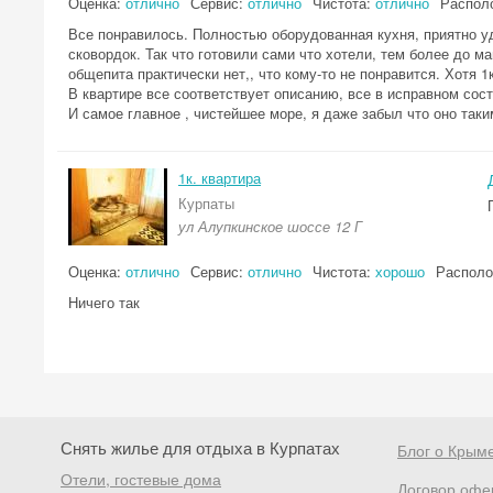
Оценка:
отлично
Сервис:
отлично
Чистота:
отлично
Распол
Все понравилось. Полностью оборудованная кухня, приятно уд
сковордок. Так что готовили сами что хотели, тем более до м
общепита практически нет,, что кому-то не понравится. Хотя 
В квартире все соответствует описанию, все в исправном сост
И самое главное , чистейшее море, я даже забыл что оно так
1к. квартира
Курпаты
ул Алупкинское шоссе 12 Г
Оценка:
отлично
Сервис:
отлично
Чистота:
хорошо
Распол
Ничего так
Снять жилье для отдыха в Курпатах
Блог о Крым
Отели, гостевые дома
Договор офе