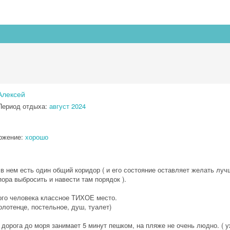
Алексей
Период отдыха:
август 2024
ожение:
хорошо
 нем есть один общий коридор ( и его состояние оставляет желать лучш
ора выбросить и навести там порядок ).
ного человека классное ТИХОЕ место.
олотенце, постельное, душ, туалет)
 дорога до моря занимает 5 минут пешком, на пляже не очень людно. ( у