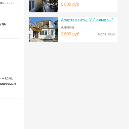
столовая
3
800 руб.
ь
Апартаменты "У Людмилы"
будь
Алупка
2
600 руб.
море:
80м
 жарко,
 надеемся
 на