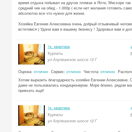
время отдыха побывал на других пляжах в Ялте, Мисхоре так в
средний чек на обед - 1.000р ( если нет желания готовить сам
абсолютно все что нужно для жизни.
Хозяйка Евгения Алексеевна очень добрый отзывчивый челове
встетимся ) Удачи вам и вашему бизнесу ! Здоровья вам и дол
1к. квартира
Курпаты
ул Алупкинское шоссе 12 Г
Оценка:
отлично
Сервис:
отлично
Чистота:
отлично
Распол
Хотим выразить благодарность хозяйке Евгении Алексеевне. 
даже не пользовались кондиционером. Море близко, рядом маг
приехать ещё!
1к. квартира
Курпаты
ул Алупкинское шоссе 12 Г