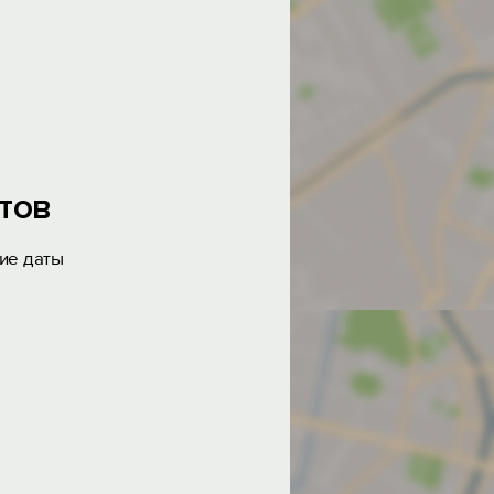
тов
ие даты