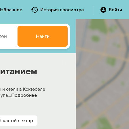
Избранное
История просмотра
Войти
тей
Найти
питанием
ы и отели в Коктебеле
Подробнее
лупа
...
Частный сектор