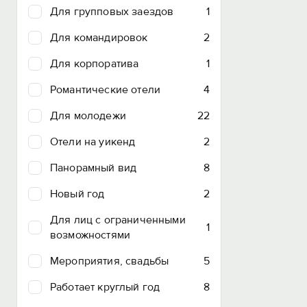
Для групповых заездов
1
Для командировок
2
Для корпоратива
1
Романтические отели
4
Для молодежи
22
Отели на уикенд
2
Панорамный вид
8
Новый год
2
Для лиц с ограниченными
1
возможностями
Мероприятия, свадьбы
5
Работает круглый год
8