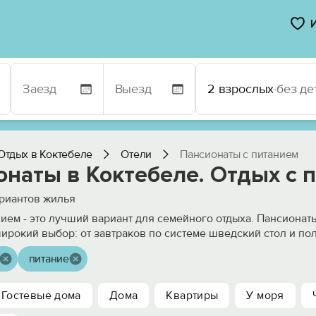
2 взрослых
·
без де
Отдых в Коктебеле
Отели
Пансионаты с питанием
онаты в Коктебеле. Отдых с 
риантов жилья
нием - это лучший вариант для семейного отдыха. Пансионат
ирокий выбор: от завтраков по системе шведский стол и по
питание
Гостевые дома
Дома
Квартиры
У моря