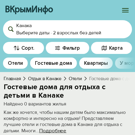
ВКрымИнфо
Канака
Войти
Выберите даты
·
2 взрослых
без детей
Избранное
Сорт.
Фильтр
Карта
История просмотра
Отели
Гостевые дома
Квартиры
У мор
Добавить свой объект
Главная
Отдых в Канаке
Отели
Гостевые дома с дет
Гостевые дома для отдыха с
детьми в Канаке
Найдено
0
вариантов жилья
Как же хочется, чтобы нашим детям было максимально
комфортно и интересно на отдыхе! Представляем
лучшие отели и гостевые дома в Канаке для отдыха с
Подробнее
детьми. Многи
...