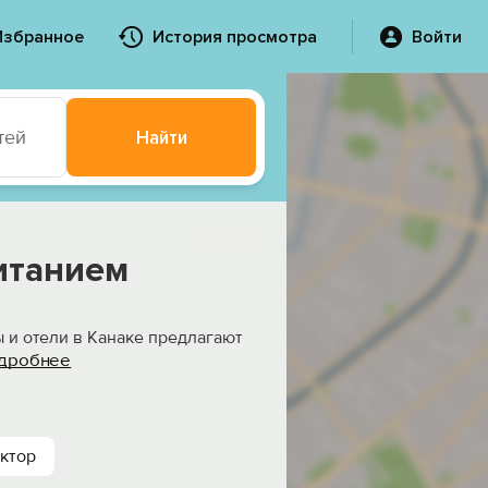
Избранное
История просмотра
Войти
тей
Найти
питанием
ы и отели в Канаке предлагают
дробнее
ктор