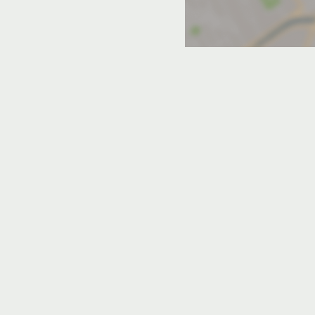
Гостевой дом «Зеленый
Луч»
Канака, ул.Курортная 1
Спасибо Александру Сергеевичу за
отличный отпуск. Рассказал нам многое
о достопримечательностях рядом. С
пользой и отличными впечатлениями