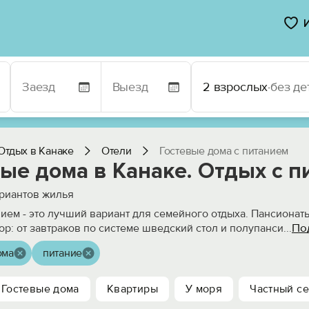
2 взрослых
·
без де
Отдых в Канаке
Отели
Гостевые дома с питанием
ые дома в Канаке. Отдых с 
риантов жилья
нием - это лучший вариант для семейного отдыха. Пансионат
По
р: от завтраков по системе шведский стол и полупанси
...
ома
питание
Гостевые дома
Квартиры
У моря
Частный се