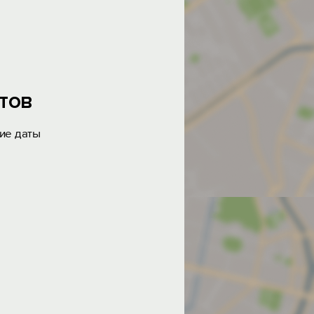
тов
ие даты