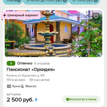
отели
от 4000 до 7000 руб.
от 7000 руб.
Шикарный вариант
Отлично
9
9 отзывов
Пансионат «Орхидея»
Канака, ул. Курортная, д. 4/4
150 м до моря
·
68 м до центра
Кухня
Мангал
за 1 сутки
2
500
руб.
Бесплатая отмена