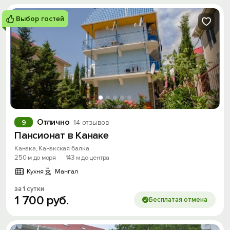
Выбор гостей
Отлично
9
14 отзывов
Пансионат в Канаке
Канака, Канакская балка
250 м до моря
·
143 м до центра
Кухня
Мангал
за 1 сутки
1
700
руб.
Бесплатая отмена