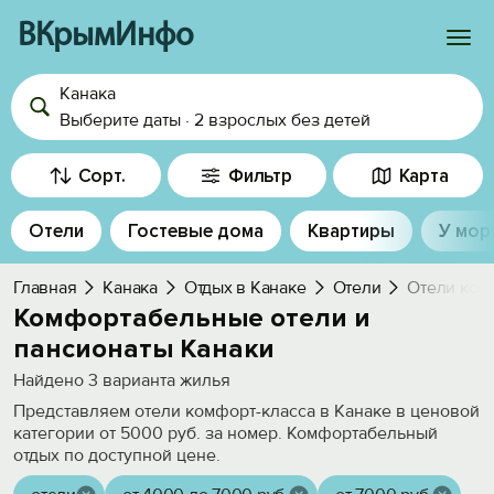
ВКрымИнфо
Канака
Войти
Выберите даты
·
2 взрослых
без детей
Избранное
Сорт.
Фильтр
Карта
История просмотра
Отели
Гостевые дома
Квартиры
У мор
Добавить свой объект
Главная
Канака
Отдых в Канаке
Отели
Отели ком
Комфортабельные отели и
пансионаты Канаки
Найдено
3
варианта жилья
Представляем отели комфорт-класса в Канаке в ценовой
категории от 5000 руб. за номер. Комфортабельный
отдых по доступной цене.