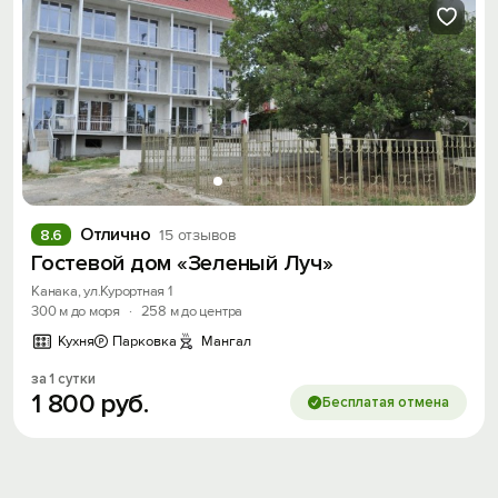
Отлично
8.6
15 отзывов
Гостевой дом «Зеленый Луч»
Канака, ул.Курортная 1
300 м до моря
·
258 м до центра
Кухня
Парковка
Мангал
за 1 сутки
1
800
руб.
Бесплатая отмена
Вход на сайт