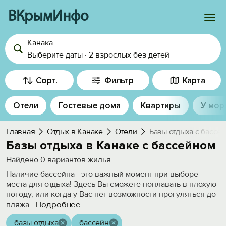
ВКрымИнфо
Канака
Войти
Выберите даты
·
2 взрослых
без детей
Избранное
Сорт.
Фильтр
Карта
История просмотра
Отели
Гостевые дома
Квартиры
У мор
Добавить свой объект
Главная
Отдых в Канаке
Отели
Базы отдыха с бассе
Базы отдыха в Канаке с бассейном
Найдено
0
вариантов жилья
Наличие бассейна - это важный момент при выборе
места для отдыха! Здесь Вы сможете поплавать в плохую
погоду, или когда у Вас нет возможности прогуляться до
Подробнее
пляжа
...
базы отдыха
бассейн