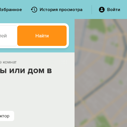
Избранное
История просмотра
Войти
тей
Найти
е комнат
ы или дом в
ктор