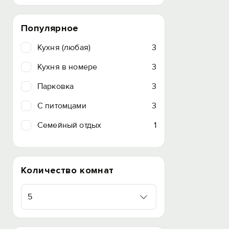
Популярное
Кухня (любая)
3
Кухня в номере
3
Парковка
3
C питомцами
3
Семейный отдых
1
Количество комнат
5