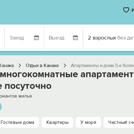
2 взрослых
·
без де
Канака
Отдых в Канаке
Апартаменты и дома 5 и боле
 многокомнатные апартамент
е посуточно
риантов жилья
Гостевые дома
Квартиры
У моря
Частный се