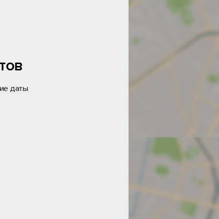
тов
ие даты