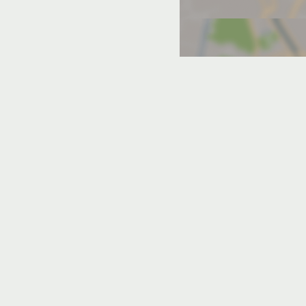
Отели без звезд
ое
Рыбачье
Солнечногорское