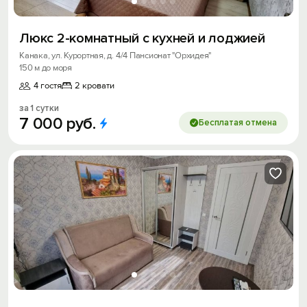
Люкс 2-комнатный с кухней и лоджией
Канака, ул. Курортная, д. 4/4 Пансионат "Орхидея"
Вход на сайт
150 м до моря
Войти или
Зарегистрироваться
4 гостя
2 кровати
за 1 сутки
7
000
руб.
Бесплатая отмена
Войти
Войти с помощью
Скидка −5%
Хочешь дешевле? Оставь почту и получи
промокод на первое бронирование!