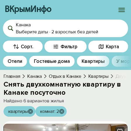
ВКрымИнфо
Канака
Войти
Выберите даты
·
2 взрослых
без детей
Избранное
Сорт.
Фильтр
Карта
История просмотра
Отели
Гостевые дома
Квартиры
У мор
Добавить свой объект
Главная
Канака
Отдых в Канаке
Квартиры
Двухко
Снять двухкомнатную квартиру в
Канаке посуточно
Найдено
6
вариантов жилья
квартиры
комнат: 2