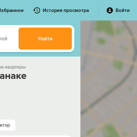
Избранное
История просмотра
Войти
тей
Найти
е квартиры
Канаке
ктор