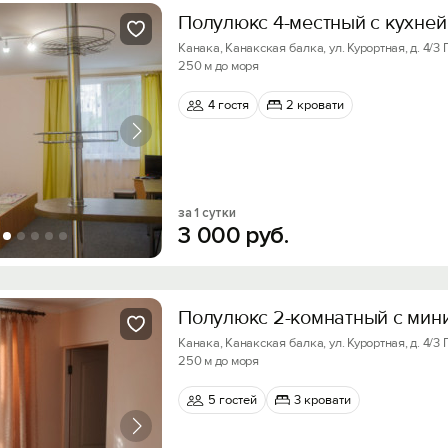
Полулюкс 4-местный с кухней (
Канака, Канакская балка, ул. Курортная, д. 4/3
250 м до моря
4 гостя
2 кровати
за 1 сутки
3
000
руб.
Полулюкс 2-комнатный с мини
Канака, Канакская балка, ул. Курортная, д. 4/3
250 м до моря
5 гостей
3 кровати