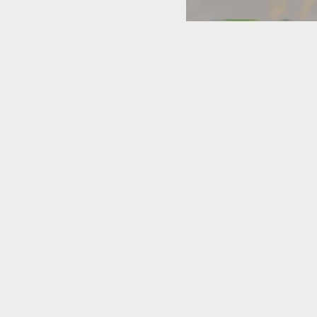
Отели без звезд
тес
ры и квартиры студии - это прекрасный и
х отелях.
ировать понравившейся вариант.