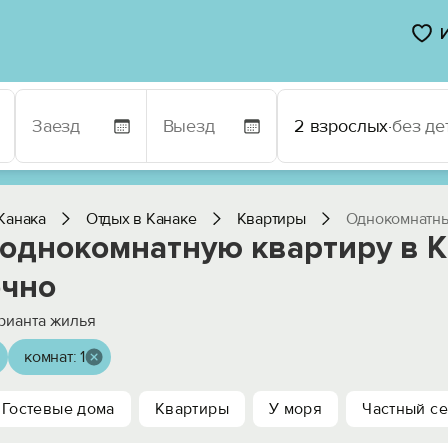
2 взрослых
·
без де
Канака
Отдых в Канаке
Квартиры
Однокомнатны
 однокомнатную квартиру в 
очно
рианта жилья
комнат: 1
Гостевые дома
Квартиры
У моря
Частный се