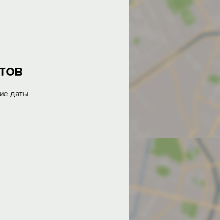
тов
ие даты