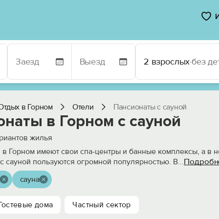
2 взрослых
·
без де
Отдых в Горном
Отели
Пансионаты с сауной
наты в Горном с сауной
риантов жилья
 в Горном имеют свои спа-центры и банные комплексы, а в н
Подробн
 с сауной пользуются огромной популярностью. В
...
сауна
Гостевые дома
Частный сектор