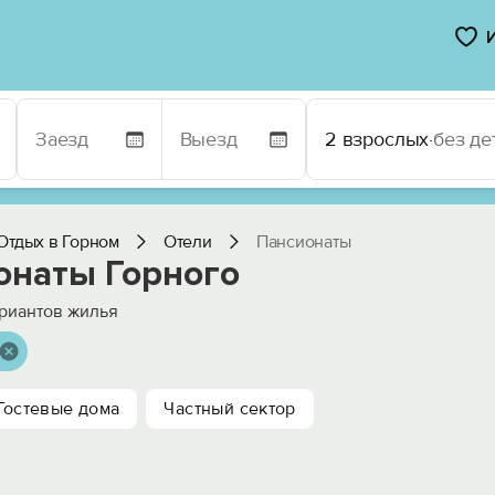
2 взрослых
·
без де
Отдых в Горном
Отели
Пансионаты
онаты Горного
риантов жилья
Гостевые дома
Частный сектор