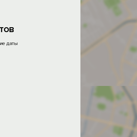
тов
ие даты