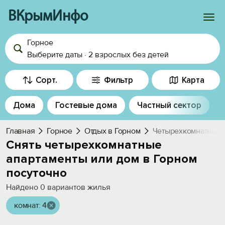
ВКрымИнфо
Горное
Войти
Выберите даты
·
2 взрослых
без детей
Избранное
Сорт.
Фильтр
Карта
История просмотра
Дома
Гостевые дома
Частный сектор
Добавить свой объект
Главная
Горное
Отдых в Горном
Четырехкомнатные 
Снять четырехкомнатные
апартаменты или дом в Горном
посуточно
Найдено
0
вариантов жилья
комнат: 4