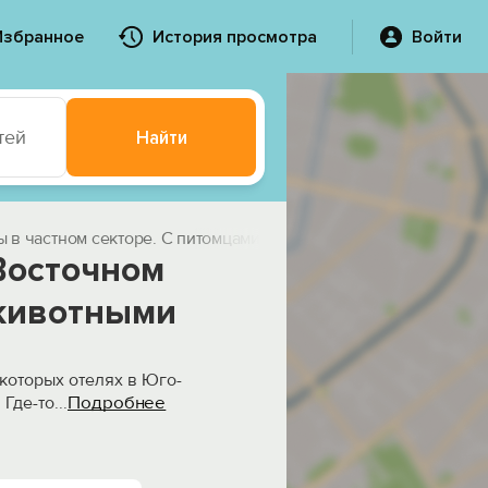
Избранное
История просмотра
Войти
тей
Найти
ы в частном секторе. С питомцами
Восточном
животными
екоторых отелях в Юго-
Подробнее
 Где-то
...