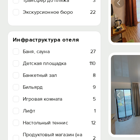
Трансфер до пляжа
3
Экскурсионное бюро
22
Инфраструктура отеля
Баня, сауна
27
Детская площадка
110
Банкетный зал
8
Бильярд
9
Игровая комната
5
Лифт
1
Настольный теннис
12
Продуктовый магазин (на
2