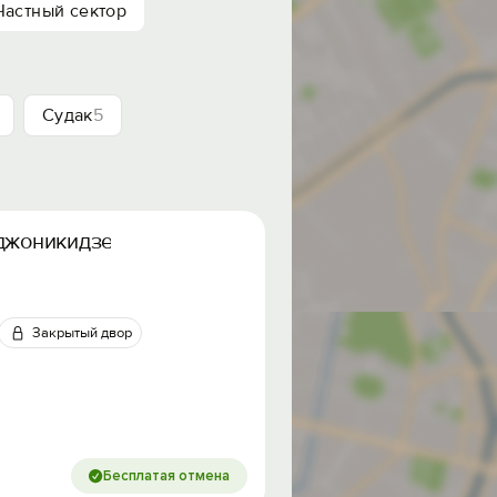
Частный сектор
Судак
5
рджоникидзе
Закрытый двор
Бесплатая отмена