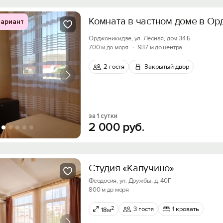
Комната в частном доме в О
ариант
Орджоникидзе, ул. Лесная, дом 34 Б
700 м до моря
·
937 м до центра
2 гостя
Закрытый двор
за 1 сутки
2
000
руб.
Студия «Капучино»
Феодосия, ул. Дружбы, д. 40Г
800 м до моря
2
3 гостя
1 кровать
18м