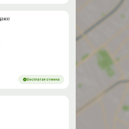
даке
Бесплатая отмена