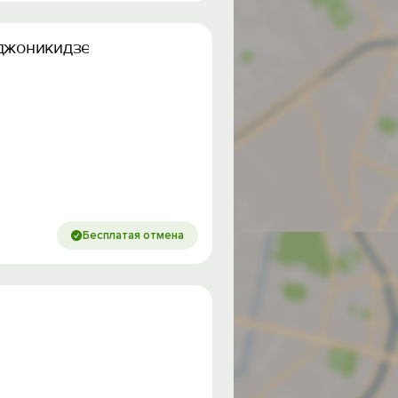
рджоникидзе
Бесплатая отмена
од на