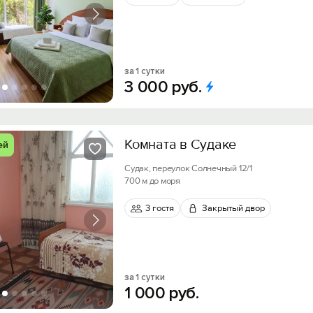
за 1 сутки
3
000
руб.
Комната в Судаке
ей
Судак, переулок Солнечный 12/1
700 м до моря
3 гостя
Закрытый двор
за 1 сутки
1
000
руб.