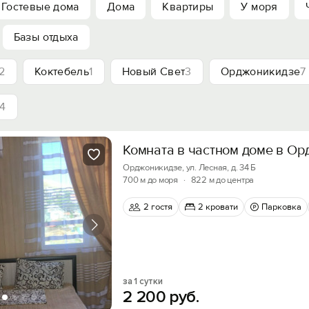
Гостевые дома
Дома
Квартиры
У моря
Базы отдыха
2
Коктебель
1
Новый Свет
3
Орджоникидзе
7
14
Комната в частном доме в О
Орджоникидзе, ул. Лесная, д. 34 Б
700 м до моря
·
822 м до центра
2 гостя
2 кровати
Парковка
за 1 сутки
2
200
руб.