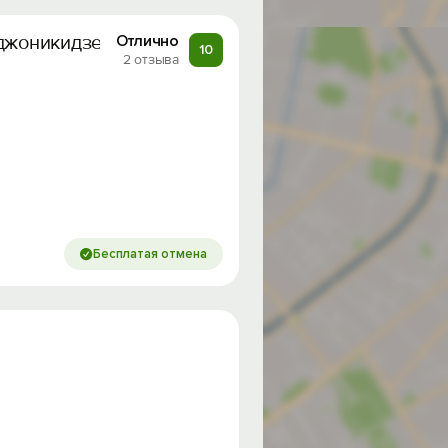
рджоникидзе
Отлично
10
2 отзыва
Бесплатая отмена