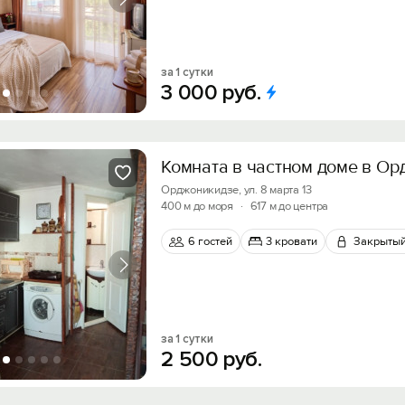
за 1 сутки
3
000
руб.
Комната в частном доме в О
Орджоникидзе, ул. 8 марта 13
400 м до моря
·
617 м до центра
6 гостей
3 кровати
Закрытый
за 1 сутки
2
500
руб.