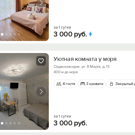
Войти с помощью
Получить промокод
за 1 сутки
3
000
руб.
Уютная комната у моря
Орджоникидзе, ул. 8 Марта, д. 13
400 м до моря
4 гостя
3 кровати
Закрытый 
за 1 сутки
3
000
руб.