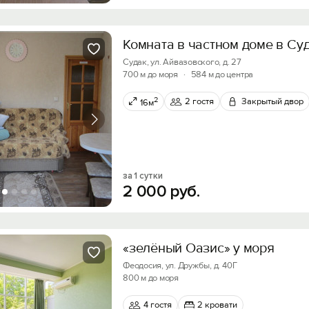
Комната в частном доме в Су
Судак, ул. Айвазовского, д. 27
700 м до моря
·
584 м до центра
2
2 гостя
Закрытый двор
16м
за 1 сутки
2
000
руб.
«зелёный Оазис» у моря
Феодосия, ул. Дружбы, д. 40Г
800 м до моря
4 гостя
2 кровати