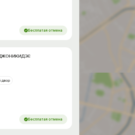
Бесплатая отмена
рджоникидзе
 двор
Бесплатая отмена