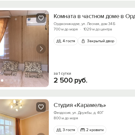
Комната в частном доме в О
Орджоникидзе, ул. Лесная, дом 34 Б
700 м до моря
·
1029 м до центра
4 гостя
Закрытый двор
за 1 сутки
Вход на сайт
2
500
руб.
Войти или
Зарегистрироваться
Студия «Карамель»
Скидка −5%
Феодосия, ул. Дружбы, д. 40Г
800 м до моря
Хочешь дешевле? Оставь почту и получи промок
Войти
первое бронирование!
3 гостя
2 кровати