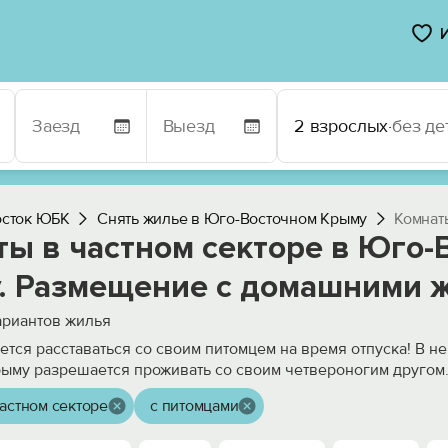
2 взрослых
·
без де
осток ЮБК
Снять жилье в Юго-Восточном Крыму
Комнат
ты в частном секторе в Юго-
. Размещение с домашними 
риантов жилья
чется расставаться со своим питомцем на время отпуска! В н
ыму разрешается проживать со своим четвероногим другом.
астном секторе
с питомцами