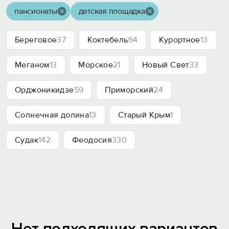
пансионаты
детская площадка
Береговое
37
Коктебель
64
Курортное
13
Меганом
13
Морское
21
Новый Свет
33
Орджоникидзе
59
Приморский
24
Солнечная долина
13
Старый Крым
1
Судак
142
Феодосия
330