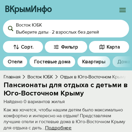
ВКрымИнфо
Восток ЮБК
Войти
Выберите даты
·
2 взрослых
без детей
Избранное
Сорт.
Фильтр
Карта
История просмотра
Отели
Гостевые дома
Квартиры
Дома
Добавить свой объект
Главная
Восток ЮБК
Отдых в Юго-Восточном Крыму
Пансионаты для отдыха с детьми в
Юго-Восточном Крыму
Найдено
0
вариантов жилья
Как же хочется, чтобы нашим детям было максимально
комфортно и интересно на отдыхе! Представляем
лучшие отели и гостевые дома в Юго-Восточном Крыму
Подробнее
для отдыха с деть
...