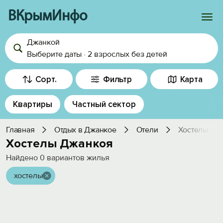
ВКрымИнфо
Джанкой
Войти
Выберите даты
·
2 взрослых
без детей
Избранное
Сорт.
Фильтр
Карта
История просмотра
Квартиры
Частный сектор
Добавить свой объект
Главная
Отдых в Джанкое
Отели
Хостелы
Хостелы Джанкоя
Найдено
0
вариантов жилья
хостелы