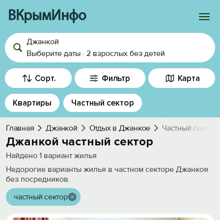
ВКрымИнфо
Джанкой
Войти
Выберите даты
·
2 взрослых
без детей
Избранное
Сорт.
Фильтр
Карта
История просмотра
Квартиры
Частный сектор
Добавить свой объект
Главная
Джанкой
Отдых в Джанкое
Частный сектор
Джанкой частный сектор
Найдено
1
вариант жилья
Недорогие варианты жилья в частном секторе Джанкоя
без посредников.
частный сектор