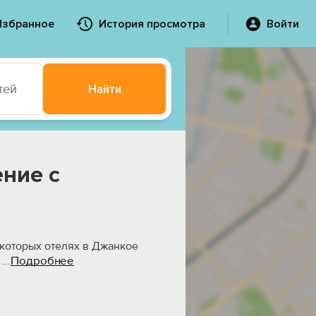
Избранное
История просмотра
Войти
тей
Найти
и
ние с
екоторых отелях в Джанкое
Подробнее
,
...