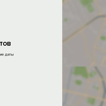
тов
ие даты