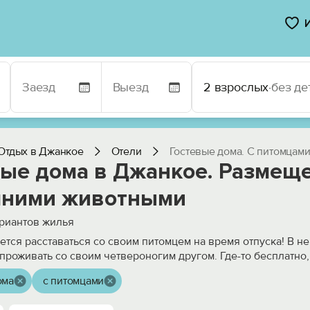
2 взрослых
·
без де
Отдых в Джанкое
Отели
Гостевые дома. С питомцам
вые дома в Джанкое. Размеще
ними животными
риантов жилья
чется расставаться со своим питомцем на время отпуска! В н
проживать со своим четвероногим другом. Где-то бесплатно
ома
с питомцами