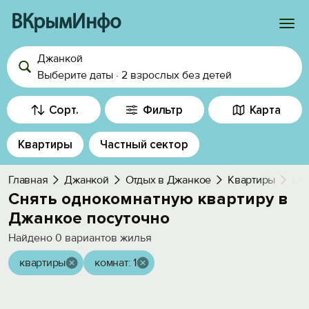
ВКрымИнфо
Джанкой
Войти
Выберите даты
·
2 взрослых
без детей
Избранное
Сорт.
Фильтр
Карта
История просмотра
Квартиры
Частный сектор
Добавить свой объект
Главная
Джанкой
Отдых в Джанкое
Квартиры
Од
Снять однокомнатную квартиру в
Джанкое посуточно
Найдено
0
вариантов жилья
квартиры
комнат: 1