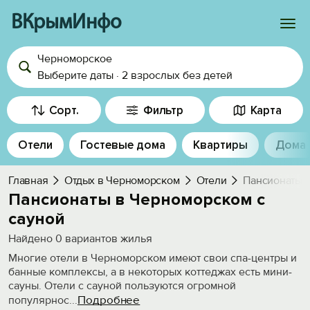
ВКрымИнфо
Черноморское
Войти
Выберите даты
·
2 взрослых
без детей
Избранное
Сорт.
Фильтр
Карта
История просмотра
Отели
Гостевые дома
Квартиры
Дома
Добавить свой объект
Главная
Отдых в Черноморском
Отели
Пансионаты с
Пансионаты в Черноморском с
сауной
Найдено
0
вариантов жилья
Многие отели в Черноморском имеют свои спа-центры и
банные комплексы, а в некоторых коттеджах есть мини-
сауны. Отели с сауной пользуются огромной
Подробнее
популярнос
...