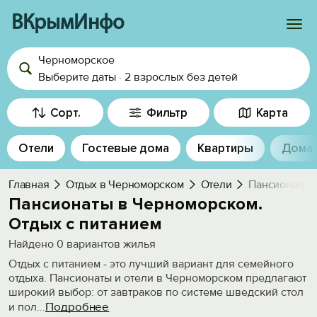
ВКрымИнфо
Черноморское
Войти
Выберите даты
·
2 взрослых
без детей
Избранное
Сорт.
Фильтр
Карта
История просмотра
Отели
Гостевые дома
Квартиры
Дома
Добавить свой объект
Главная
Отдых в Черноморском
Отели
Пансионаты с
Пансионаты в Черноморском.
Отдых с питанием
Найдено
0
вариантов жилья
Отдых с питанием - это лучший вариант для семейного
отдыха. Пансионаты и отели в Черноморском предлагают
широкий выбор: от завтраков по системе шведский стол
Подробнее
и пол
...