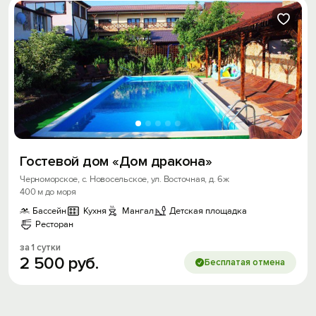
Войти
Войти с помощью
Скидка −5%
Гостевой дом «Дом дракона»
Хочешь дешевле? Оставь почту и получи
промокод на первое бронирование!
Черноморское, с. Новосельское, ул. Восточная, д. 6ж
400 м до моря
Бассейн
Кухня
Мангал
Детская площадка
Ресторан
Получить промокод
за 1 сутки
2
500
руб.
Бесплатая отмена