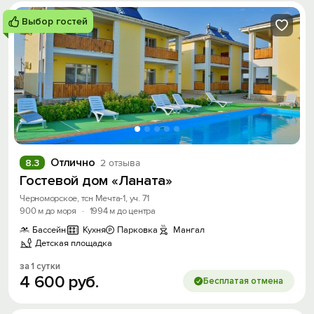
Выбор гостей
Отлично
8.3
2 отзыва
Гостевой дом «Ланата»
Черноморское, тсн Мечта-1, уч. 71
900 м до моря
·
1994 м до центра
Бассейн
Кухня
Парковка
Мангал
Детская площадка
за 1 сутки
Вход на сайт
4
600
руб.
Бесплатая отмена
Войти или
Зарегистрироваться