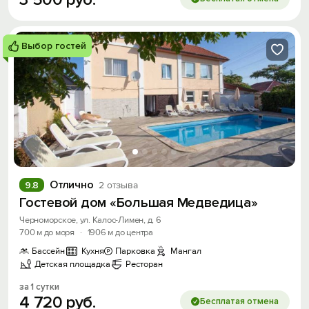
Выбор гостей
Отлично
9.8
2 отзыва
Гостевой дом «Большая Медведица»
Черноморское, ул. Калос-Лимен, д. 6
700 м до моря
·
1906 м до центра
Бассейн
Кухня
Парковка
Мангал
Детская площадка
Ресторан
за 1 сутки
4
720
руб.
Бесплатая отмена