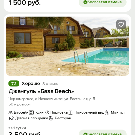
1
500
руб.
Бесплатая отмена
Хорошо
7.3
3 отзыва
Джангуль «База Beach»
Черноморское, с. Новосельское, ул. Восточная, д. 5
50 м до моря
Бассейн
Кухня
Парковка
Панорамный вид
Мангал
Детская площадка
Ресторан
за 1 сутки
3
500
руб.
Бесплатая отмена