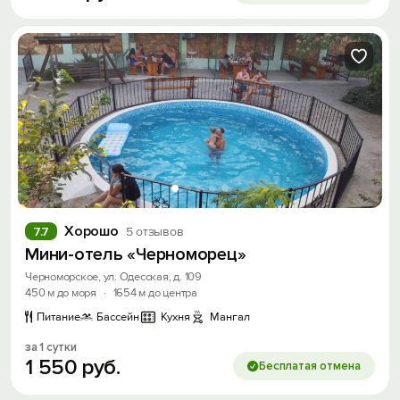
Хорошо
7.7
5 отзывов
Мини-отель «Черноморец»
Черноморское, ул. Одесская, д. 109
450 м до моря
·
1654 м до центра
Питание
Бассейн
Кухня
Мангал
за 1 сутки
1
550
руб.
Бесплатая отмена