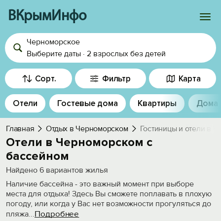
ВКрымИнфо
Черноморское
Войти
Выберите даты
·
2 взрослых
без детей
Избранное
Сорт.
Фильтр
Карта
История просмотра
Отели
Гостевые дома
Квартиры
Дома
Добавить свой объект
Главная
Отдых в Черноморском
Гостиницы и отели в 
Отели в Черноморском с
бассейном
Найдено
6
вариантов жилья
Наличие бассейна - это важный момент при выборе
места для отдыха! Здесь Вы сможете поплавать в плохую
погоду, или когда у Вас нет возможности прогуляться до
Подробнее
пляжа
...