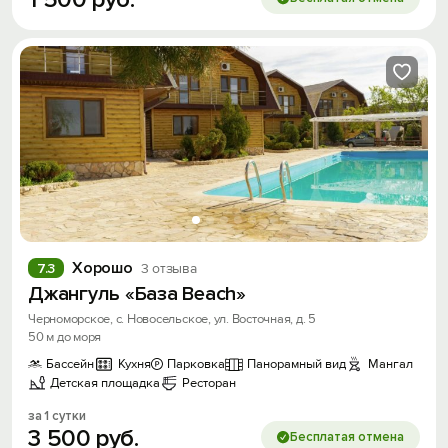
Хорошо
7.3
3 отзыва
Джангуль «База Beach»
Черноморское, с. Новосельское, ул. Восточная, д. 5
50 м до моря
Бассейн
Кухня
Парковка
Панорамный вид
Мангал
Детская площадка
Ресторан
за 1 сутки
3
500
руб.
Бесплатая отмена