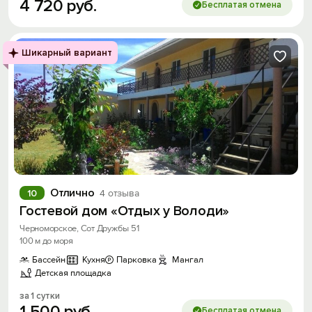
4
720
руб.
Бесплатая отмена
Шикарный вариант
Отлично
10
4 отзыва
Гостевой дом «Отдых у Володи»
Черноморское, Сот Дружбы 51
100 м до моря
Бассейн
Кухня
Парковка
Мангал
Детская площадка
за 1 сутки
1
500
руб.
Бесплатая отмена