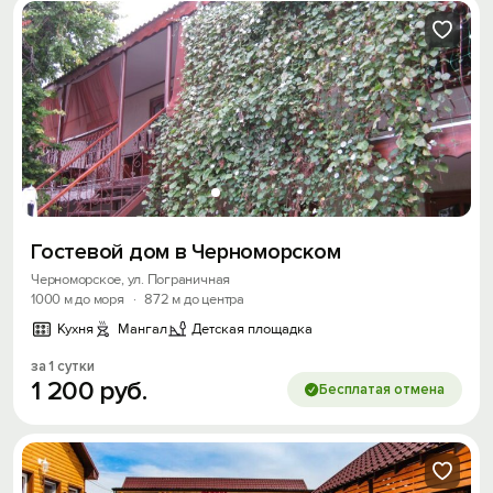
Гостевой дом в Черноморском
Черноморское, ул. Пограничная
1000 м до моря
·
872 м до центра
Кухня
Мангал
Детская площадка
за 1 сутки
1
200
руб.
Бесплатая отмена