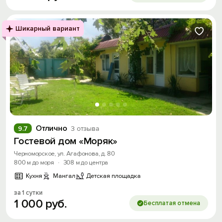
Шикарный вариант
Отлично
9.7
3 отзыва
Гостевой дом «Моряк»
Черноморское, ул. Агафонова, д. 80
800 м до моря
·
308 м до центра
Кухня
Мангал
Детская площадка
за 1 сутки
1
000
руб.
Бесплатая отмена