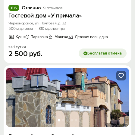
Отлично
8.6
9 отзывов
Гостевой дом «У причала»
Черноморское, ул. Почтовая, д. 32
500 м до моря
·
810 м до центра
Кухня
Парковка
Мангал
Детская площадка
за 1 сутки
2
500
руб.
Бесплатая отмена