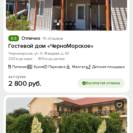
Отлично
9.5
15 отзывов
Гостевой дом «ЧерноМорское»
Черноморское, ул. Н. Жердева, д. 42
200 м до моря
·
1913 м до центра
Питание
Кухня
Парковка
Мангал
Детская площадка
за 1 сутки
Вход на сайт
2
800
руб.
Бесплатая отмена
Войти или
Зарегистрироваться
Войти