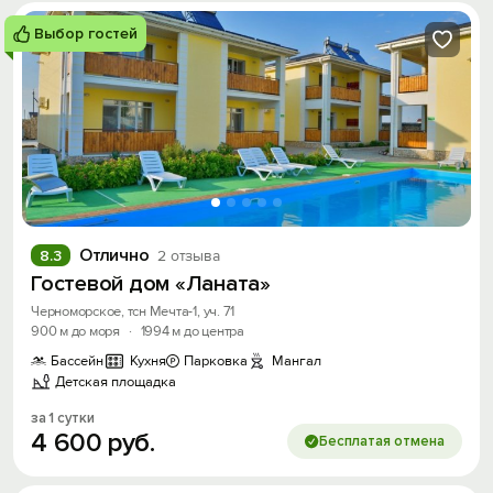
Выбор гостей
Отлично
8.3
2 отзыва
Гостевой дом «Ланата»
Черноморское, тсн Мечта-1, уч. 71
900 м до моря
·
1994 м до центра
Бассейн
Кухня
Парковка
Мангал
Детская площадка
за 1 сутки
4
600
руб.
Бесплатая отмена