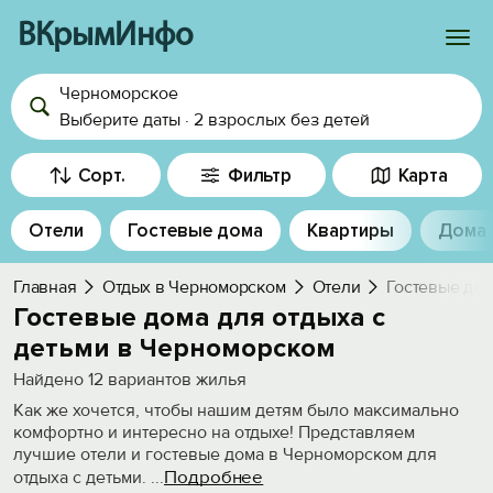
ВКрымИнфо
Черноморское
Войти
Выберите даты
·
2 взрослых
без детей
Избранное
Сорт.
Фильтр
Карта
История просмотра
Отели
Гостевые дома
Квартиры
Дома
Добавить свой объект
Главная
Отдых в Черноморском
Отели
Гостевые дом
Гостевые дома для отдыха с
детьми в Черноморском
Найдено
12
вариантов жилья
Как же хочется, чтобы нашим детям было максимально
комфортно и интересно на отдыхе! Представляем
лучшие отели и гостевые дома в Черноморском для
Подробнее
отдыха с детьми.
...