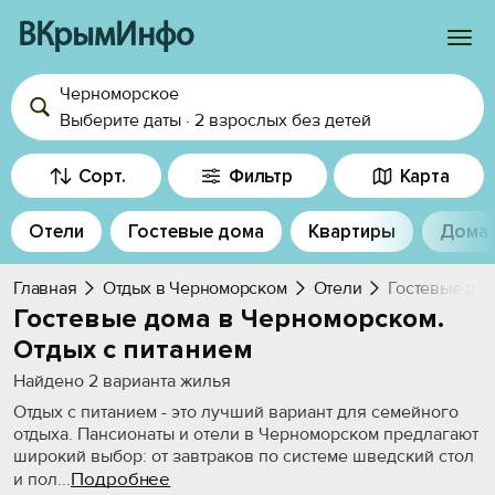
ВКрымИнфо
Черноморское
Войти
Выберите даты
·
2 взрослых
без детей
Избранное
Сорт.
Фильтр
Карта
История просмотра
Отели
Гостевые дома
Квартиры
Дома
Добавить свой объект
Главная
Отдых в Черноморском
Отели
Гостевые дом
Гостевые дома в Черноморском.
Отдых с питанием
Найдено
2
варианта жилья
Отдых с питанием - это лучший вариант для семейного
отдыха. Пансионаты и отели в Черноморском предлагают
широкий выбор: от завтраков по системе шведский стол
Подробнее
и пол
...