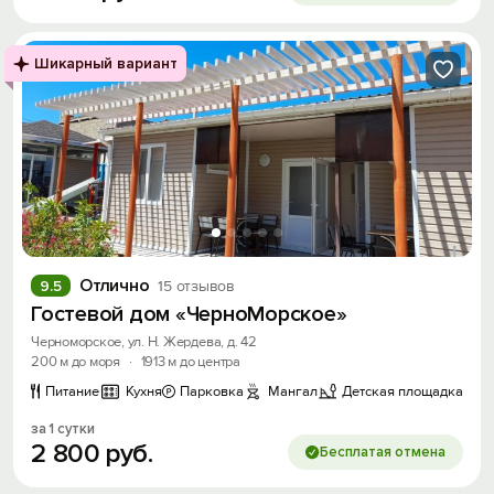
Шикарный вариант
Отлично
9.5
15 отзывов
Гостевой дом «ЧерноМорское»
Черноморское, ул. Н. Жердева, д. 42
200 м до моря
·
1913 м до центра
Питание
Кухня
Парковка
Мангал
Детская площадка
за 1 сутки
2
800
руб.
Бесплатая отмена