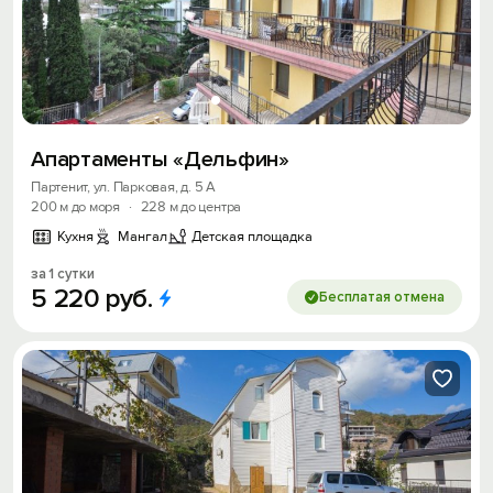
Получить промокод
Апартаменты «Дельфин»
Партенит, ул. Парковая, д. 5 А
200 м до моря
·
228 м до центра
Кухня
Мангал
Детская площадка
за 1 сутки
5
220
руб.
Бесплатая отмена