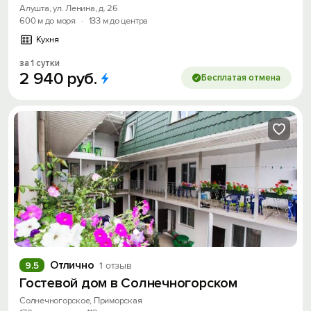
Алушта, ул. Ленина, д. 26
600 м до моря
·
133 м до центра
Кухня
за 1 сутки
2
940
руб.
Бесплатая отмена
Отлично
9.5
1 отзыв
Гостевой дом в Солнечногорском
Солнечногорское, Приморская