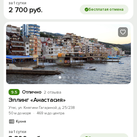
за 1 сутки
2
700
руб.
Бесплатая отмена
Отлично
9.5
2 отзыва
Эллинг «Анастасия»
Утес, ул. Княгини Гагариной, д. 25/238
50 м до моря
·
469 м до центра
Кухня
за 1 сутки