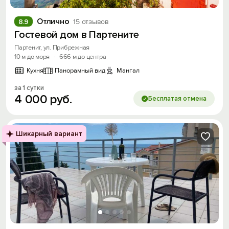
Отлично
8.9
15 отзывов
Гостевой дом в Партените
Партенит, ул. Прибрежная
10 м до моря
·
666 м до центра
Кухня
Панорамный вид
Мангал
за 1 сутки
4
000
руб.
Бесплатая отмена
Шикарный вариант