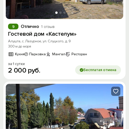
Отлично
9
1 отзыв
Гостевой дом «Кастелум»
Алушта, с. Лазурное, ул. Слуцкого, д. 9
300 м до моря
Кухня
Парковка
Мангал
Ресторан
за 1 сутки
2
000
руб.
Бесплатая отмена