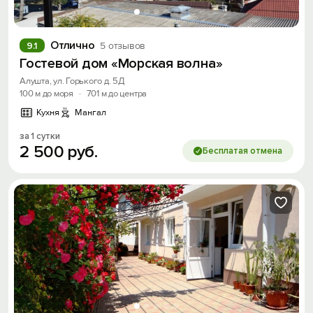
Отлично
9.1
5 отзывов
Гостевой дом «Морская волна»
Алушта, ул. Горького д. 5Д
100 м до моря
·
701 м до центра
Кухня
Мангал
за 1 сутки
2
500
руб.
Бесплатая отмена