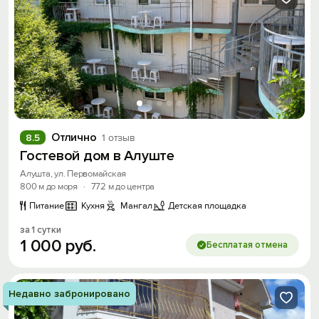
Отлично
8.5
1 отзыв
Гостевой дом в Алуште
Алушта, ул. Первомайская
800 м до моря
·
772 м до центра
Питание
Кухня
Мангал
Детская площадка
за 1 сутки
1
000
руб.
Бесплатая отмена
Недавно забронировано