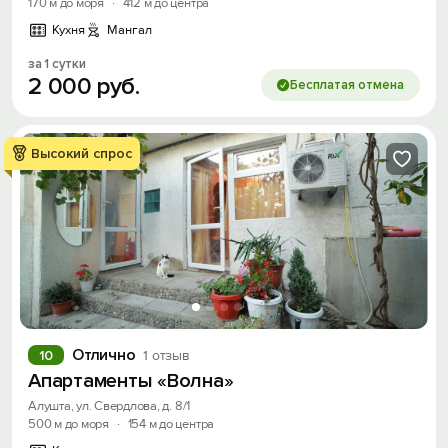
170 м до моря
·
412 м до центра
Кухня
Мангал
за 1 сутки
2
000
руб.
Бесплатая отмена
Высокий спрос
Отлично
10
1 отзыв
Апартаменты «Волна»
Алушта, ул. Свердлова, д. 8/1
500 м до моря
·
154 м до центра