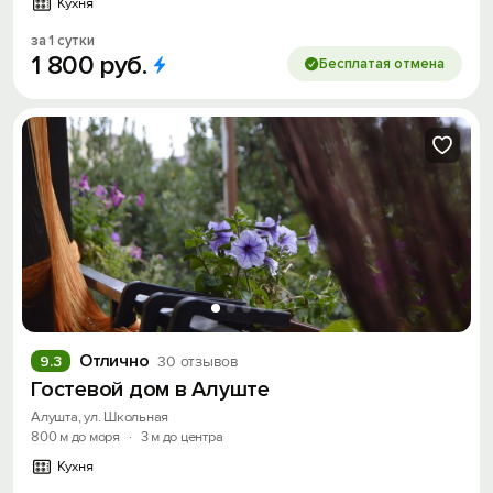
Кухня
за 1 сутки
1
800
руб.
Бесплатая отмена
Отлично
9.3
30 отзывов
Гостевой дом в Алуште
Алушта, ул. Школьная
800 м до моря
·
3 м до центра
Кухня