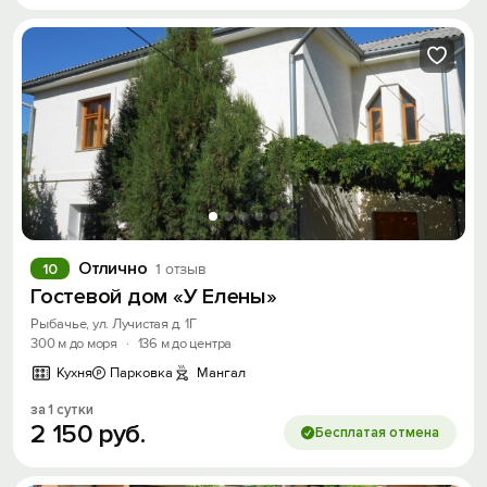
Отлично
10
1 отзыв
Гостевой дом «У Елены»
Рыбачье, ул. Лучистая д. 1Г
300 м до моря
·
136 м до центра
Кухня
Парковка
Мангал
за 1 сутки
2
150
руб.
Бесплатая отмена