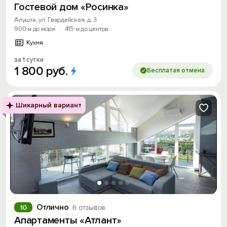
Гостевой дом «Росинка»
Алушта, ул. Гвардейская, д. 3
900 м до моря
·
415 м до центра
Кухня
за 1 сутки
1
800
руб.
Бесплатая отмена
Шикарный вариант
Отлично
10
6 отзывов
Апартаменты «Атлант»