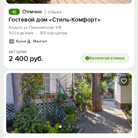
Отлично
10
2 отзыва
Гостевой дом «Стиль-Комфорт»
Алушта, ул. Партизанская, 9-В
900 м до моря
·
305 м до центра
Кухня
Мангал
за 1 сутки
2
400
руб.
Бесплатая отмена