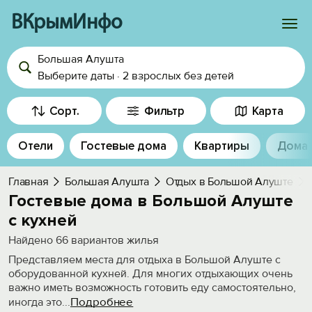
ВКрымИнфо
Большая Алушта
Войти
Выберите даты
·
2 взрослых
без детей
Избранное
Сорт.
Фильтр
Карта
История просмотра
Отели
Гостевые дома
Квартиры
Дома
Добавить свой объект
Главная
Большая Алушта
Отдых в Большой Алуште
Гостевые дома в Большой Алуште
с кухней
Найдено
66
вариантов жилья
Представляем места для отдыха в Большой Алуште с
оборудованной кухней. Для многих отдыхающих очень
важно иметь возможность готовить еду самостоятельно,
Подробнее
иногда это
...