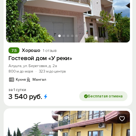
Вход на сайт
Войти или
Зарегистрироваться
Хорошо
7.5
1 отзыв
Гостевой дом «У реки»
Войти
Алушта, ул. Береговая, д. 2а
800 м до моря
·
323 м до центра
Войти с помощью
Кухня
Мангал
Скидка −5%
за 1 сутки
3
540
руб.
Бесплатая отмена
Хочешь дешевле? Оставь почту и получи
промокод на первое бронирование!