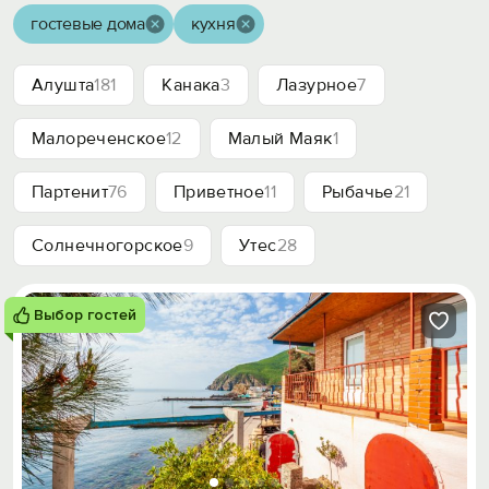
гостевые дома
кухня
Алушта
181
Канака
3
Лазурное
7
Малореченское
12
Малый Маяк
1
Партенит
76
Приветное
11
Рыбачье
21
Солнечногорское
9
Утес
28
Выбор гостей