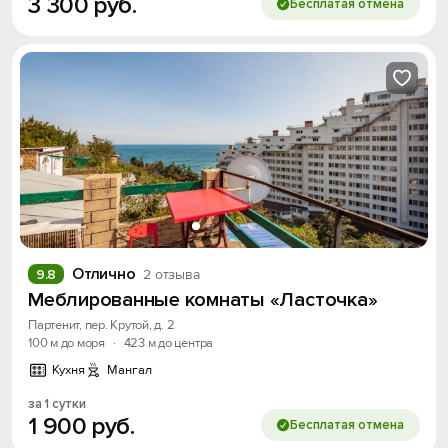
3
300
руб.
Бесплатая отмена
Отлично
9.8
2 отзыва
Меблированные комнаты «Ласточка»
Партенит, пер. Крутой, д. 2
100 м до моря
·
423 м до центра
Кухня
Мангал
за 1 сутки
1
900
руб.
Бесплатая отмена