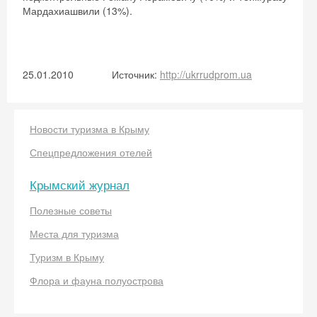
Скидка −5%
Мардахиашвили (13%).
Хочешь дешевле? Оставь почту и получи
промокод на первое бронирование!
25.01.2010
Источник:
http://ukrrudprom.ua
Получить промокод
Новости туризма в Крыму
Спецпредложения отелей
Крымский журнал
Полезные советы
Места для туризма
Туризм в Крыму
Флора и фауна полуострова