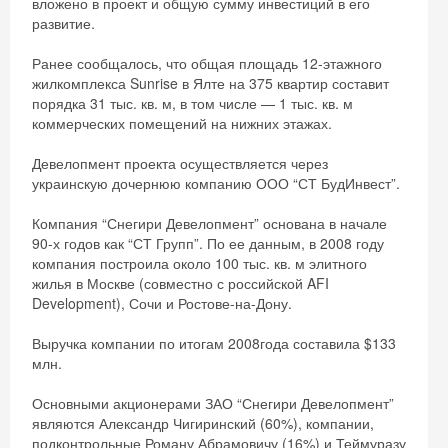
вложено в проект и общую сумму инвестиций в его
развитие.
Ранее сообщалось, что общая площадь 12-этажного
жилкомплекса Sunrise в Ялте на 375 квартир составит
порядка 31 тыс. кв. м, в том числе — 1 тыс. кв. м
коммерческих помещений на нижних этажах.
Девелопмент проекта осуществляется через
украинскую дочернюю компанию ООО “СТ БудИнвест”.
Компания “Снегири Девелопмент” основана в начале
90-х годов как “СТ Групп”. По ее данным, в 2008 году
компания построила около 100 тыс. кв. м элитного
жилья в Москве (совместно с российской AFI
Development), Сочи и Ростове-на-Дону.
Выручка компании по итогам 2008года составила $133
млн.
Основными акционерами ЗАО “Снегири Девелопмент”
являются Александр Чигиринский (60%), компании,
подконтрольные Роману Абрамовичу (16%) и Теймуразу