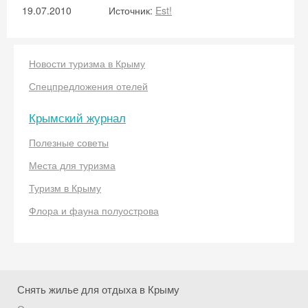
19.07.2010
Источник:
Est!
Новости туризма в Крыму
Спецпредложения отелей
Крымский журнал
Скидка −5%
Полезные советы
Хочешь дешевле? Оставь почту и получи
Места для туризма
промокод на первое бронирование!
Туризм в Крыму
Флора и фауна полуострова
Получить промокод
Снять жилье для отдыха в Крыму