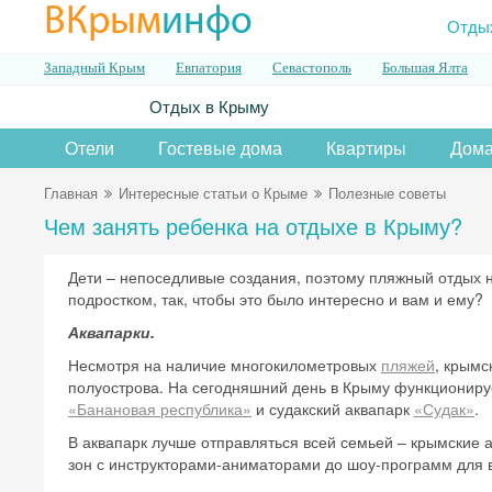
ВКрым
инфо
Отды
Западный Крым
Евпатория
Севастополь
Большая Ялта
Отдых в Крыму
Отели
Гостевые дома
Квартиры
Дома
Главная
Интересные статьи о Крыме
Полезные советы
Чем занять ребенка на отдыхе в Крыму?
Дети – непоседливые создания, поэтому пляжный отдых на
подростком, так, чтобы это было интересно и вам и ему?
Аквапарки.
Несмотря на наличие многокилометровых
пляжей
, крымс
полуострова. На сегодняшний день в Крыму функциониру
«Банановая республика»
и судакский аквапарк
«Судак»
.
В аквапарк лучше отправляться всей семьей – крымские а
зон с инструкторами-аниматорами до шоу-программ для 