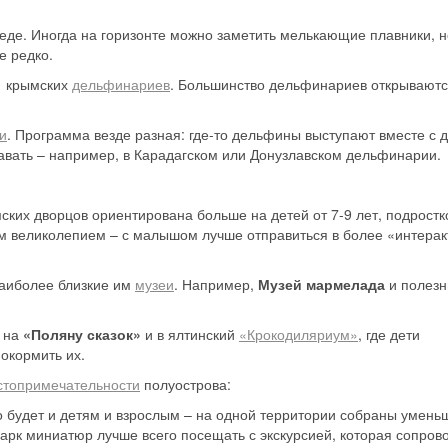
реде. Иногда на горизонте можно заметить мелькающие плавники, н
е редко.
1 крымских
дельфинариев
. Большинство дельфинариев открываютс
и
. Программа везде разная: где-то дельфины выступают вместе с 
лавать – например, в Карадагском или Донузлавском дельфинарии.
их дворцов ориентирована больше на детей от 7-9 лет, подростко
м великолепием – с малышом лучше отправиться в более «интера
наиболее близкие им
музеи
. Например,
Музей мармелада
и полез
а на
«Поляну сказок»
и в ялтинский
«Крокодиляриум»
, где дети
покормить их.
стопримечательности
полуострова:
но будет и детям и взрослым – на одной территории собраны умен
арк миниатюр лучше всего посещать с экскурсией, которая сопров