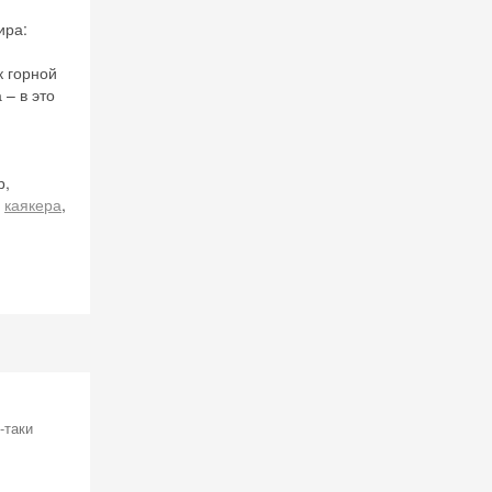
ира:
 на
к горной
– в это
р,
е
каякера
,
-таки