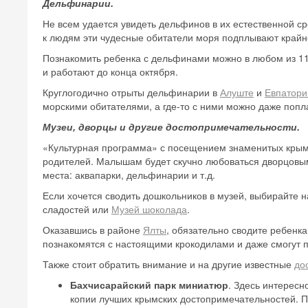
Дельфинарии.
Не всем удается увидеть дельфинов в их естественной с
к людям эти чудесные обитатели моря подплывают крайн
Познакомить ребенка с дельфинами можно в любом из 1
и работают до конца октября.
Круглогодично отрыты дельфинарии в
Алуште
и
Евпатори
морскими обитателями, а где-то с ними можно даже поп
Музеи, дворцы и другие достопримечательности.
«Культурная программа» с посещением знаменитых крымск
родителей. Малышам будет скучно любоваться дворцовы
места: аквапарки, дельфинарии и т.д.
Если хочется сводить дошкольников в музей, выбирайте 
сладостей или
Музей шоколада
.
Оказавшись в районе
Ялты
, обязательно сводите ребенк
познакомятся с настоящими крокодилами и даже смогут 
Также стоит обратить внимание и на другие известные
до
Бахчисарайский парк миниатюр
. Здесь интерес
копии лучших крымских достопримечательностей. П