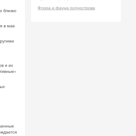
Флора и фауна полуострова
о близко
я в мае
другими
в и их
ктивные»
ных
ьшенные
ождается