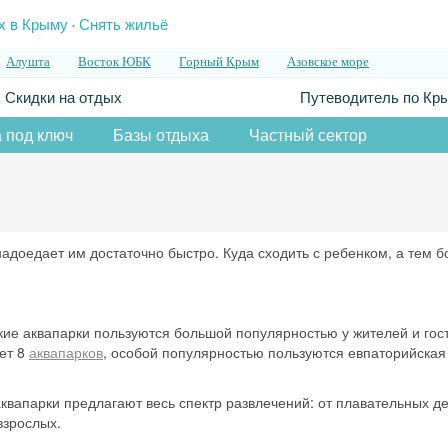
.
х в Крыму
Снять жильё
Алушта
Восток ЮБК
Горный Крым
Азовское море
Скидки на отдых
Путеводитель по Кр
 под ключ
Базы отдыха
Частный сектор
доедает им достаточно быстро. Куда сходить с ребенком, а тем б
кие аквапарки пользуются большой популярностью у жителей и гос
ет 8
аквапарков
, особой популярностью пользуются евпаторийская
квапарки предлагают весь спектр развлечений: от плавательных де
взрослых.