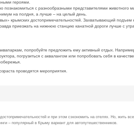
нными героями.
Скидка −5%
жно познакомиться с разнообразными представителями животного м
инимум на полдня, а лучше – на целый день.
Хочешь дешевле? Оставь почту и получи промокод
овых» крымских достопримечательностей. Захватывающий подъем 
первое бронирование!
равда приезжать на нижнюю станцию канатной дороги лучше с утра 
Получить промокод
 аквапаркам, попробуйте предложить ему активный отдых. Наприме
уктора, погрузиться с аквалангом или попробовать себя в качеств
побережья.
 возраста проводятся мероприятия.
остопримечательностей и при этом сэкономить на отелях. Но, жить все
инги – популярный в Крыму вариант для автопутешественников.