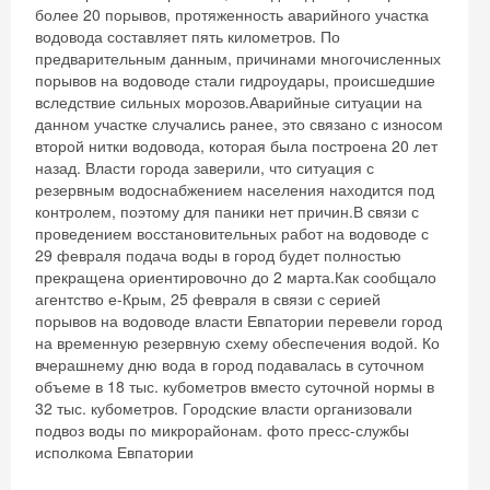
более 20 порывов, протяженность аварийного участка
водовода составляет пять километров. По
предварительным данным, причинами многочисленных
порывов на водоводе стали гидроудары, происшедшие
вследствие сильных морозов.Аварийные ситуации на
данном участке случались ранее, это связано с износом
второй нитки водовода, которая была построена 20 лет
назад. Власти города заверили, что ситуация с
резервным водоснабжением населения находится под
контролем, поэтому для паники нет причин.В связи с
проведением восстановительных работ на водоводе с
29 февраля подача воды в город будет полностью
прекращена ориентировочно до 2 марта.Как сообщало
агентство е-Крым, 25 февраля в связи с серией
порывов на водоводе власти Евпатории перевели город
на временную резервную схему обеспечения водой. Ко
вчерашнему дню вода в город подавалась в суточном
объеме в 18 тыс. кубометров вместо суточной нормы в
32 тыс. кубометров. Городские власти организовали
подвоз воды по микрорайонам. фото пресс-службы
исполкома Евпатории