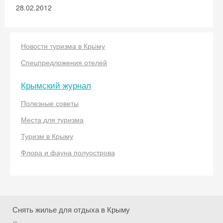
28.02.2012
Новости туризма в Крыму
Спецпредложения отелей
Крымский журнал
Скидка −5%
Полезные советы
Хочешь дешевле? Оставь почту и получи
Места для туризма
промокод на первое бронирование!
Туризм в Крыму
Флора и фауна полуострова
Получить промокод
Снять жилье для отдыха в Крыму