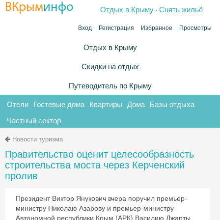
.
ВКрым
инфо
Отдых в Крыму
Снять жильё
Вход
Регистрация
Избранное
Просмотры
Отдых в Крыму
Скидки на отдых
Путеводитель по Крыму
Отели
Гостевые дома
Квартиры
Дома
Базы отдыха
Частный сектор
Новости туризма
Правительство оценит целесообразность
строительства моста через Керченский
пролив
Президент Виктор Янукович вчера поручил премьер-
министру Николаю Азарову и премьер-министру
Автономной республики Крым (АРК) Василию Джарты