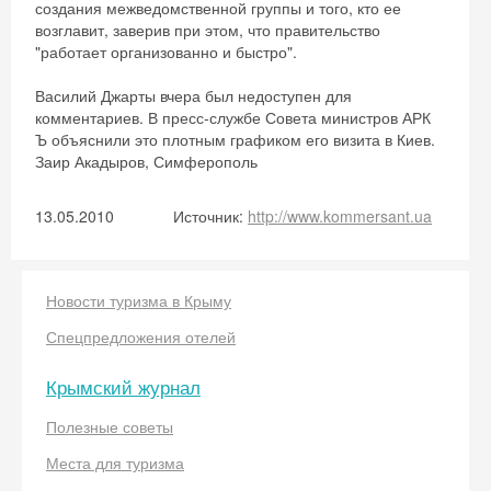
создания межведомственной группы и того, кто ее
возглавит, заверив при этом, что правительство
"работает организованно и быстро".
Василий Джарты вчера был недоступен для
комментариев. В пресс-службе Совета министров АРК
Ъ объяснили это плотным графиком его визита в Киев.
Заир Акадыров, Симферополь
13.05.2010
Источник:
http://www.kommersant.ua
Новости туризма в Крыму
Скидка −5%
Спецпредложения отелей
Хочешь дешевле? Оставь почту и получи
промокод на первое бронирование!
Крымский журнал
Полезные советы
Места для туризма
Получить промокод