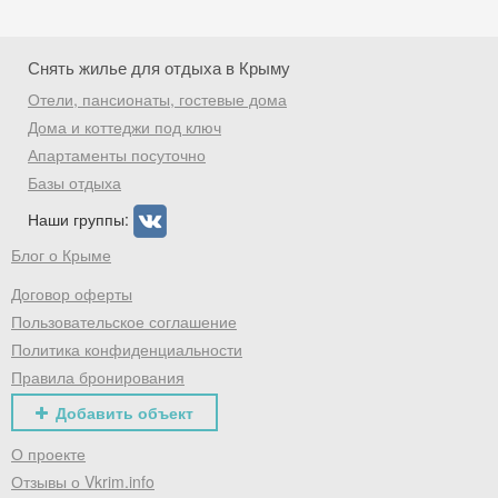
Скидка −5%
Хочешь дешевле? Оставь почту и получи
Снять жилье для отдыха в Крыму
промокод на первое бронирование!
Отели, пансионаты, гостевые дома
Дома и коттеджи под ключ
Апартаменты посуточно
Получить промокод
Базы отдыха
Наши группы:
Блог о Крыме
Договор оферты
Пользовательское соглашение
Политика конфиденциальности
Правила бронирования
Добавить объект
О проекте
Отзывы о Vkrim.info