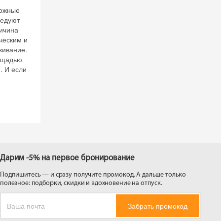
можные
ледуют
ричина
ческим и
живание.
лощадью
. И если
Дарим -5% на первое бронирование
Подпишитесь — и сразу получите промокод. А дальше только
полезное: подборки, скидки и вдохновение на отпуск.
Забрать промокод