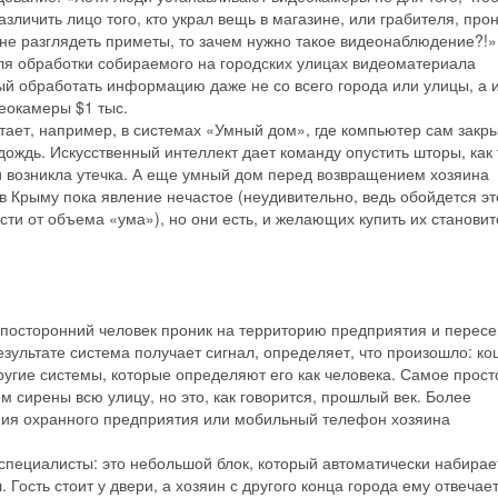
личить лицо того, кто украл вещь в магазине, или грабителя, про
не разглядеть приметы, то зачем нужно такое видеонаблюдение?!
ля обработки собираемого на городских улицах видеоматериала
й обработать информацию даже не со всего города или улицы, а и
деокамеры $1 тыс.
ает, например, в системах «Умный дом», где компьютер сам закр
дождь. Искусственный интеллект дает команду опустить шторы, как 
ли возникла утечка. А еще умный дом перед возвращением хозяина
 в Крыму пока явление нечастое (неудивительно, ведь обойдется эт
ости от объема «ума»), но они есть, и желающих купить их становит
Скидка −5%
Хочешь дешевле? Оставь почту и получи промокод
первое бронирование!
посторонний человек проник на территорию предприятия и пересе
зультате система получает сигнал, определяет, что произошло: ко
ругие системы, которые определяют его как человека. Самое прост
Получить промокод
 сирены всю улицу, но это, как говорится, прошлый век. Более
ния охранного предприятия или мобильный телефон хозяина
специалисты: это небольшой блок, который автоматически набирае
 Гость стоит у двери, а хозяин с другого конца города ему отвечает