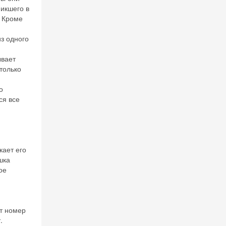
никшего в
» Кроме
з одного
ывает
только
о
ся все
 на
кает его
шка
ое
т номер
.