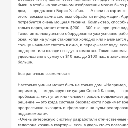
были, а чтобы на записанном изображении можно было раз
дом, — продолжает Борис Улыбин. — А если на картинке 
этого, весьма важна система обработки информации. А д
потребуется очень мощная техника. Компьютер, способны
только парка, может стоить $200 — 300 тыс. при цене ви
Такое интеллектуальное оборудование уже успешно работ
окна, когда на улице становится холодно или начинается 
солнце начинает светить в окно, и перекрывает воду, ес
подогреет или охладит воздух в комнатах. Такие системы
удовольствие в сумму от $10 тыс. до $100 тыс. в зависим
больше.
Безграничные возможности
Настолько умным может быть не только дом. «Например, 
периметр, — моделирует ситуацию Сергей Клесов, — в ре
пробежала, лист упал или человек прошел, подключает д
решение — это когда система безопасности поднимет воем
прогрессивно выводить информацию на пульт реагирова
недвижимости».
«Очень интересную систему разработали отечественные 
телефона хозяина квартиры, если в дверь кто-то позвонил.