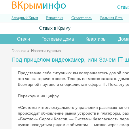
ВКрым
инфо
Отды
Западный Крым
Евпатория
Севастополь
Большая Ялта
Отдых в Крыму
Отели
Гостевые дома
Квартиры
Дома
Главная
Новости туризма
Под прицелом видеокамер, или Зачем IT-ш
Представьте себе ситуацию: вы возвращаетесь домой посл
это чашка горячего кофе. Теперь ее можно заказать дом
Всемирной паутине и специалистам сферы IT. Пока эту р
Переходим на цифру
«Системы интеллектуального управления развиваются оч
происходит обновление рынка устройств и платформ, раз
«Бастион» Сергей Клесов. — Системы безопасности перех
нужно находиться рядом с объектом — можно через смарт