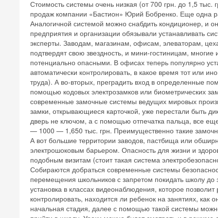
Стоимость системы очень низкая (от 700 грн. до 1,5 тыс.
продаж компании «Бастион» Юрий Бобренко. Еще одна ра
Аналогичной системой можно снабдить кондиционер, и он
предприятия и организации обязывали устанавливать сис
эксперты. Заводам, магазинам, офисам, элеваторам, цеха
подтвердят свою звездность, и мини-гостиницам, многие 
потенциально опасными. В офисах теперь популярно уста
автоматически контролировать, в какое время тот или ин
труда). А во-вторых, преградить вход в определенные по
помощью кодовых электрозамков или биометрических зам
современные замочные системы ведущих мировых производ
замки, открывающиеся карточкой, уже перестали быть ди
дверь не ключом, а с помощью отпечатка пальца, все еще 
— 1000 — 1,650 тыс. грн. Преимущественно такие замоч
А вот большие территории заводов, пастбища или обшир
электрошоковым барьером. Опасность для жизни и здоров
подобным визитам (стоит такая система электробезопаснос
Собираются добраться современные системы безопасност
перемещения школьников с запретом покидать школу до 
установка в классах видеонаблюдения, которое позволит
контролировать, находится ли ребенок на занятиях, как он
начальная стадия, далее с помощью такой системы можно 