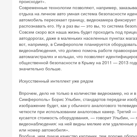
происходит».
Современные технологии позволяют, например, заказыват
отдыха на личном авто умная система безопасности иден
автомобиль пересекает границу, видеокамера фиксирует 
распознавать его. Ну а раз вы — это вы, то система безо
Совсем скоро вся наша жизнь будет проходить под прицел
автодорогах, даже в маленьких населенных пунктах маг
вот, например, в Симферополе планируется оборудоват
видеонаблюдения, что должно помочь работе правоохран
автомагистралях и кольцах, что позволяет идентифициро
общественной безопасности в Крыму на 2011 — 2013 годы
значительно больше.
Искусственный интеллект уже рядом
Впрочем, дело не только в количестве видеокамер, но и 
Симферополь» Борис Улыбин, стандартов передачи изобр
изображение будет, как у обычного аналогового телевид
четкости при использовании аналоговых камер. Третий —
кусается стоимость оборудования, — говорит Улыбин, — 
видеонаблюдения: на ней видны мелкие или удаленные уч
или номер автомобиля».
Вообще, чем лучше качество картинки, тем дороже обору