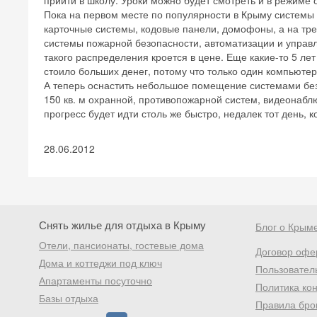
прийти в школу. Уроки можно будет смотреть и в режиме 
Пока на первом месте по популярности в Крыму системы
карточные системы, кодовые панели, домофоны, а на трет
системы пожарной безопасности, автоматизации и управл
такого распределения кроется в цене. Еще какие-то 5 л
стоило больших денег, потому что только один компьютер 
А теперь оснастить небольшое помещение системами без
150 кв. м охранной, противопожарной систем, видеонаблю
прогресс будет идти столь же быстро, недалек тот день,
28.06.2012
Снять жилье для отдыха в Крыму
Блог о Крым
Отели, пансионаты, гостевые дома
Договор офе
Дома и коттеджи под ключ
Пользовател
Апартаменты посуточно
Политика ко
Базы отдыха
Правила бро