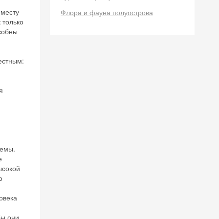
 месту
Флора и фауна полуострова
 только
собны
естным:
я
темы.
е
ысокой
о
овека
бы они