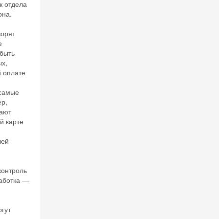
к отдела
она.
ворят
е
 быть
ых,
й оплате
 самые
ер,
вают
й карте
лей
контроль
аботка —
огут