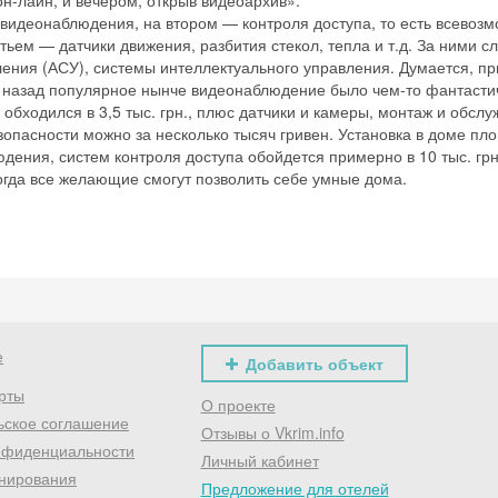
он-лайн, и вечером, открыв видеоархив».
 видеонаблюдения, на втором — контроля доступа, то есть всевоз
ьем — датчики движения, разбития стекол, тепла и т.д. За ними с
ения (АСУ), системы интеллектуального управления. Думается, п
ет назад популярное нынче видеонаблюдение было чем-то фантасти
обходился в 3,5 тыс. грн., плюс датчики и камеры, монтаж и обслу
опасности можно за несколько тысяч гривен. Установка в доме п
дения, систем контроля доступа обойдется примерно в 10 тыс. грн
 когда все желающие смогут позволить себе умные дома.
е
Добавить объект
рты
О проекте
ьское соглашение
Отзывы о Vkrim.info
нфиденциальности
Личный кабинет
нирования
Предложение для отелей