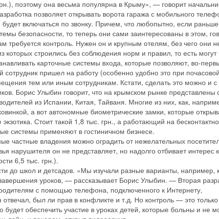
 грн.), поэтому она весьма популярна в Крыму», — говорит начальни
зработка позволяет открывать ворота гаража с мобильного телеф
 будет включаться по звонку. Причем, что любопытно, если раньше
темы безопасности, то теперь они сами заинтересованы в этом, го
м требуется контроль. Нужен он и крупным отелям, без чего они н
из которых строились без соблюдения норм и правил, то есть могут
навливать карточные системы входа, которые позволяют, во-перв
ой сотрудник пришел на работу (особенно удобно это при почасово
мещения тем или иным сотрудникам. Кстати, сделать это можно и с
ков. Борис Улыбин говорит, что на крымском рынке представлены
ителей из Испании, Китая, Тайваня. Многие из них, как, наприм
ковинкой, а вот автономные биометрические замки, которые откры
экзотика. Стоит такой 1,8 тыс. грн., а работающий на бесконтактно
ные системы применяют в гостиничном бизнесе.
ные частные владения можно оградить от нежелательных посетите
ья нарушителя он не представляет, но надолго отбивает интерес к
ти 6,5 тыс. грн.).
и до школ и детсадов. «Мы изучали разные варианты, например, 
завершения уроков, — рассказывает Борис Улыбин. — Вторая разр
 родителям с помощью телефона, подключенного к Интернету,
 отвечал, был ли прав в конфликте и т.д. Но контроль — это только
будет обеспечить участие в уроках детей, которые больны и не м