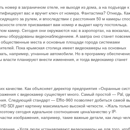
ь номер в заграничном отеле, не выходя из дома, а на подъезде к
тифицирует вас и вручит ключ от номера. Фантастика? Отнюдь. Как
сидящего за рулем, и впоследствии с расстояния 50 м камеры спо
пасности отеля присваивает вам номер и выдает карту постояльца.
ом камер. Сегодня они окружаются нас в аэропортах, на вокзалах,
азины оборудованы видеонаблюдением. А завтра оно станет повсем
ь общественные места и основные площади города системами
ителей. Пока крымская столица имеет видеокамеры на основных
вать, например, угнанные автомобили. Но в программу обеспечени
 власти планируют внести изменения, и тогда видеокамер станет
в их качестве. Как объясняет директор предприятия «Охранные сис
ажения с видеокамер существует много. Самый простой — Pal, гд
ения. Следующий стандарт — Effio-960 позволяет добиться самой в
 HD SDI дает картинку максимально высокой четкости. «Жаль тольк
поэтому сегодня идеальное соотношение цена/качество у IP-
астки изображения, например, такие важные детали, как лицо чел
дование. «Хотя люди устанавливают видеокамеры не для того, что