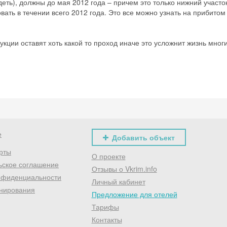
деть), должны до мая 2012 года – причем это только нижний участо
Хочешь дешевле? Оставь почту и получи промокод
ать в течении всего 2012 года. Это все можно узнать на прибитом 
первое бронирование!
укции оставят хоть какой то проход иначе это усложнит жизнь мног
Получить промокод
е
Добавить объект
рты
О проекте
ьское соглашение
Отзывы о Vkrim.info
нфиденциальности
Личный кабинет
нирования
Предложение для отелей
Тарифы
Контакты