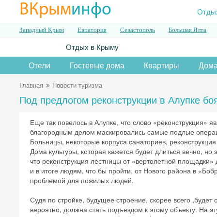
ВКрым
инфо
Отды
Западный Крым
Евпатория
Севастополь
Большая Ялта
Отдых в Крыму
Отели
Гостевые дома
Квартиры
Дома
Главная
Новости туризма
Под предлогом реконструкции в Алупке бо
Еще так повелось в Алупке, что слово «реконструкция» я
благородным делом маскировались самые подлые операци
Больницы, некоторые корпуса санаториев, реконструкция
Дома культуры, которая кажется будет длиться вечно, но
что реконструкция лестницы от «вертолетной площадки» 
и в итоге людям, что бы пройти, от Нового района в «Бо
проблемой для пожилых людей.
Судя по стройке, будущее строение, скорее всего ,будет
вероятно, должна стать подъездом к этому объекту. На э