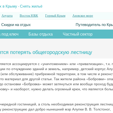
.
х в Крыму
Снять жильё
Алушта
Восток ЮБК
Горный Крым
Азовское море
Скидки на отдых
Путеводитель по Кр
 под ключ
Базы отдыха
Частный сектор
ятся потерять общегородскую лестницу
вляется ассоциируется с «уничтожением» или «приватизации», т.к. 
и по отчуждению зданий и земель, например, детский корпус Алу
 (или обслуживание) прибрежной территории, в том числе и реконс
 это материал для другой статьи. Так жители района «Бобровки» оп
до остановки «Бобровка» может затянуться или вообще проход буд
бровку» и наоборот, нужно делать огромный крюк, что является бол
 очередной гостиницей, а столь необходимая реконструкция лестни
ту реконструкцию дал добро нынешний мэр Алупки В. В. Толстоног,
Скидка −5%