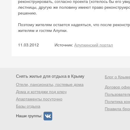
реконструировать, согласно проекта (хотелось бы его уви
лестницы, другую же половину имеют право реконструиров
решению.
Поэтому жителям остается надеяться, что после реконстр
жителям и гостям Алупки.
11.03.2012
Источник:
Алупкинский портал
Снять жилье для отдыха в Крыму
Блог о Крым
Отели, пансионаты, гостевые дома
Договор офе
Дома и коттеджи под ключ
Пользовател
Апартаменты посуточно
Политика ко
Базы отдыха
Правила бро
Наши группы: