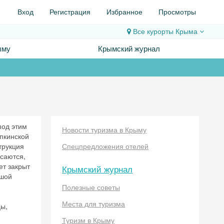
Вход
Регистрация
Избранное
Просмотры
Все курорты
Крыма
ыму
Крымский журнал
под этим
Новости туризма в Крыму
пкинской
трукция
Спецпредложения отелей
асаются,
ет закрыт
Крымский журнал
ьшой
Полезные советы
Места для туризма
цы,
Туризм в Крыму