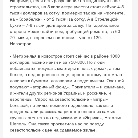
Например, если есть разрешение на индивидуальное
строительство, на 5 километре участки стоят сейчас 4-5
тысяч долларов за сотку, примерно так же на Фиоленте,
на «Корабелке» - от 2 тысяч за сотку. А в Стрелецкой
бухте – 7-8 тысяч долларов за сотку. На Корабельной
стороне можно найти дом, требующий ремонта, за 60-
70 тысяч, в хорошем состоянии – уже от 120.
Новострои
- Метр жилья в новострое стоит сейчас в районе 1000
долларов, можно найти и за 750-800. Но люди
Скидка −5%
побаиваются покупать квартиры в новых домах, а тем
более, в недостроенных еще, просто потому, что мало
Хочешь дешевле? Оставь почту и получи
доверия к бумагам, договорам и подрядчикам. Охотней
покупают «вторичный фонд». Покупатели – и крымчане,
промокод на первое бронирование!
и жители других регионов Украины, и россияне, и
европейцы. Спрос на севастопольские «метры»
большой, но жилье немного подешевело, как мы и
предполагали рассказала риэлтер одного из самых
Получить промокод
крупных агентств по недвижимости «Эврика», Наталья
Шепель. Она также просветила нас по поводу
севастопольских цен на сдаваемое жилье.