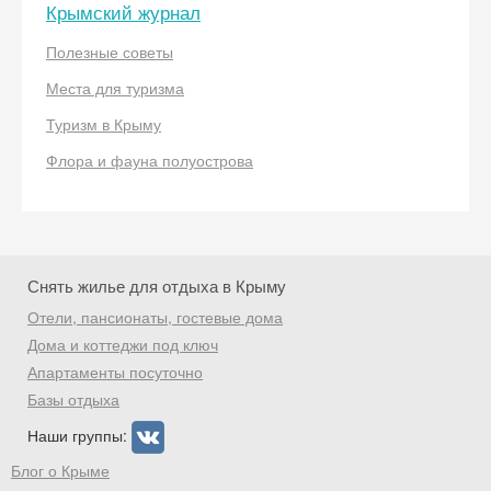
Крымский журнал
Полезные советы
Места для туризма
Скидка −5%
Туризм в Крыму
Хочешь дешевле? Оставь почту и получи
Флора и фауна полуострова
промокод на первое бронирование!
Снять жилье для отдыха в Крыму
Получить промокод
Отели, пансионаты, гостевые дома
Дома и коттеджи под ключ
Апартаменты посуточно
Базы отдыха
Наши группы:
Блог о Крыме