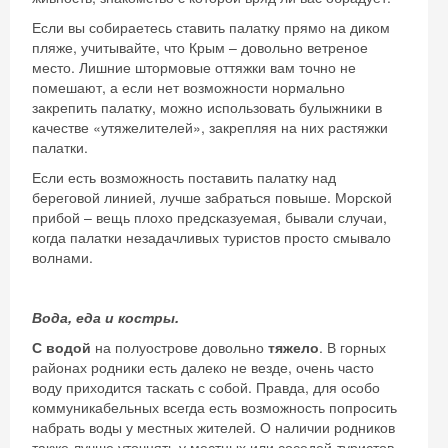
Если вы собираетесь ставить палатку прямо на диком
пляже, учитывайте, что Крым – довольно ветреное
место. Лишние штормовые оттяжки вам точно не
помешают, а если нет возможности нормально
закрепить палатку, можно использовать булыжники в
качестве «утяжелителей», закрепляя на них растяжки
палатки.
Если есть возможность поставить палатку над
береговой линией, лучше забраться повыше. Морской
прибой – вещь плохо предсказуемая, бывали случаи,
когда палатки незадачливых туристов просто смывало
волнами.
Вода, еда и костры.
С
водой
на полуострове довольно
тяжело
. В горных
районах родники есть далеко не везде, очень часто
воду приходится таскать с собой. Правда, для особо
коммуникабельных всегда есть возможность попросить
набрать воды у местных жителей. О наличии родников
также лучше уточнять у местных или соседей-туристов.