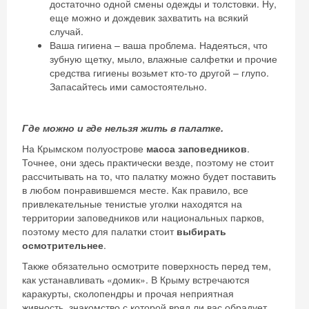
достаточно одной смены одежды и толстовки. Ну,
еще можно и дождевик захватить на всякий
случай.
Ваша гигиена – ваша проблема. Надеяться, что
зубную щетку, мыло, влажные салфетки и прочие
средства гигиены возьмет кто-то другой – глупо.
Запасайтесь ими самостоятельно.
Где можно и где нельзя жить в палатке.
На Крымском полуострове
масса заповедников
.
Точнее, они здесь практически везде, поэтому не стоит
рассчитывать на то, что палатку можно будет поставить
в любом понравившемся месте. Как правило, все
привлекательные тенистые уголки находятся на
территории заповедников или национальных парков,
поэтому место для палатки стоит
выбирать
осмотрительнее
.
Также обязательно осмотрите поверхность перед тем,
как устанавливать «домик». В Крыму встречаются
каракурты, сколопендры и прочая неприятная
живность, знакомство с которой вряд ли вас обрадует.