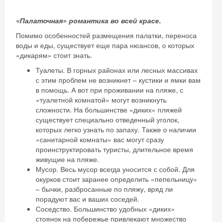
Хочешь дешевле? Оставь почту и получи
«Палаточная» романтика во всей красе.
промокод на первое бронирование!
Помимо особенностей размещения палатки, переноса
воды и еды, существует еще пара нюансов, о которых
«дикарям» стоит знать.
Получить промокод
Туалеты. В горных районах или лесных массивах
с этим проблем не возникнет – кустики и ямки вам
в помощь. А вот при проживании на пляже, с
«туалетной комнатой» могут возникнуть
сложности. На большинстве «диких» пляжей
существует специально отведенный уголок,
которых легко узнать по запаху. Также о наличии
«санитарной комнаты» вас могут сразу
проинструктировать туристы, длительное время
живущие на пляже.
Мусор. Весь мусор всегда уносится с собой. Для
окурков стоит заранее определить «пепельницу»
– бычки, разбросанные по пляжу, вряд ли
порадуют вас и ваших соседей.
Соседство. Большинство удобных «диких»
стоянок на побережье привлекают множество