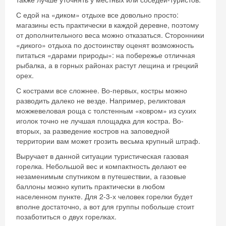
С едой на «диком» отдыхе все довольно просто:
магазины есть практически в каждой деревне, поэтому
от дополнительного веса можно отказаться. Сторонники
«дикого» отдыха по достоинству оценят возможность
питаться «дарами природы»: на побережье отличная
рыбалка, а в горных районах растут лещина и грецкий
орех.
С кострами все сложнее. Во-первых, костры можно
разводить далеко не везде. Например, реликтовая
можжевеловая роща с толстенным «ковром» из сухих
иголок точно не лучшая площадка для костра. Во-
вторых, за разведение костров на заповедной
территории вам может грозить весьма крупный штраф.
Выручает в данной ситуации туристическая газовая
горелка. Небольшой вес и компактность делают ее
незаменимым спутником в путешествии, а газовые
баллоны можно купить практически в любом
населенном пункте. Для 2-3-х человек горелки будет
вполне достаточно, а вот для группы побольше стоит
Скидка −5%
позаботиться о двух горелках.