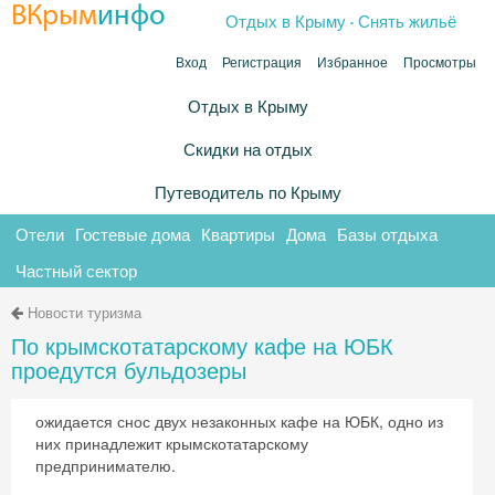
.
ВКрым
инфо
Отдых в Крыму
Снять жильё
Вход
Регистрация
Избранное
Просмотры
Отдых в Крыму
Скидки на отдых
Путеводитель по Крыму
Отели
Гостевые дома
Квартиры
Дома
Базы отдыха
Частный сектор
Новости туризма
По крымскотатарскому кафе на ЮБК
проедутся бульдозеры
ожидается снос двух незаконных кафе на ЮБК, одно из
них принадлежит крымскотатарскому
предпринимателю.