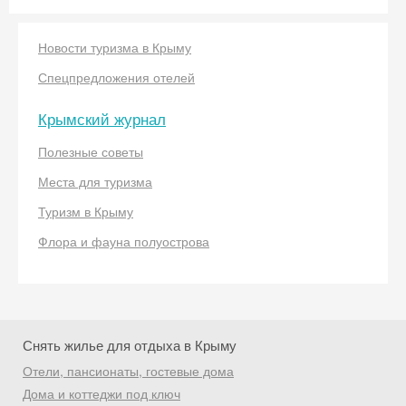
Новости туризма в Крыму
Спецпредложения отелей
Крымский журнал
Скидка −5%
Полезные советы
Места для туризма
Хочешь дешевле? Оставь почту и получи
промокод на первое бронирование!
Туризм в Крыму
Флора и фауна полуострова
Получить промокод
Снять жилье для отдыха в Крыму
Отели, пансионаты, гостевые дома
Дома и коттеджи под ключ