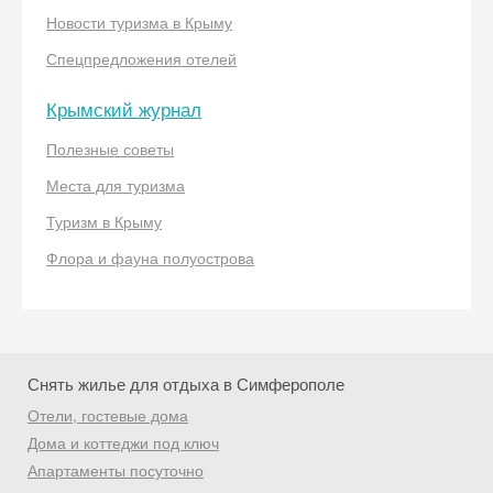
Новости туризма в Крыму
Спецпредложения отелей
Крымский журнал
Полезные советы
Места для туризма
Скидка −5%
Туризм в Крыму
Хочешь дешевле? Оставь почту и получи
Флора и фауна полуострова
промокод на первое бронирование!
Получить промокод
Снять жилье для отдыха в Симферополе
Отели, гостевые дома
Дома и коттеджи под ключ
Апартаменты посуточно