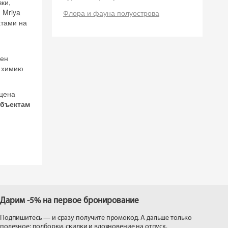
ки,
 Mriya
Флора и фауна полуострова
атами на
 на
цен
ю химию
 цена
объектам
Дарим -5% на первое бронирование
Подпишитесь — и сразу получите промокод. А дальше только
полезное: подборки, скидки и вдохновение на отпуск.