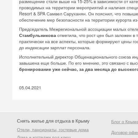
размещение стали выше на 15-25% в зависимости от катег
проводимых на территории мероприятий и наличия специ
Resort & SPA Самвел Саруханян. Он пояснил, что повыше
обеспечение мер безопасности на территории курорта из-
Председатель Межрегиональной ассоциации малых отеле
Стамбульникова
отметила, что рост цен был заложен в 
практически на все аспекты, которые формируют цены гос
до индексации зарплат персонала.
Исполнительный директор Общенационального союза ин
завышена еще больше. По его мнению, это связано с выс
бронирование уже сейчас, за два месяца до высоког
05.04.2021
Снять жилье для отдыха в Крыму
Блог о Крым
Отели, пансионаты, гостевые дома
Договор офе
Дома и коттеджи под ключ