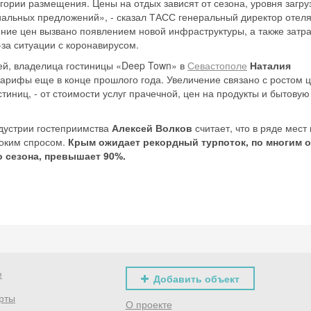
ории размещения. Цены на отдых зависят от сезона, уровня загруз
альных предложений», - сказал ТАСС генеральный директор отеля
Скидка −5%
ние цен вызвано появлением новой инфраструктуры, а также затр
за ситуации с коронавирусом.
Хочешь дешевле? Оставь почту и получи промокод
первое бронирование!
й, владелица гостиницы «Deep Town» в
Севастополе
Наталия
тарифы еще в конце прошлого года. Увеличение связано с ростом 
тиниц, - от стоимости услуг прачечной, цен на продукты и бытову
Получить промокод
дустрии гостеприимства
Алексей Волков
считает, что в ряде мест
оким спросом.
Крым ожидает рекордный турпоток, по многим 
о сезона, превышает 90%.
е
Добавить объект
рты
О проекте