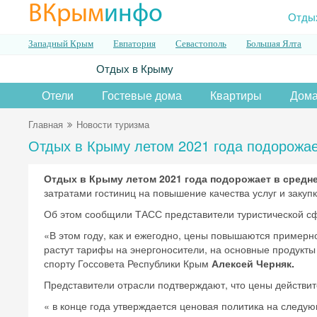
ВКрым
инфо
Отды
Западный Крым
Евпатория
Севастополь
Большая Ялта
Отдых в Крыму
Отели
Гостевые дома
Квартиры
Дома
Главная
Новости туризма
Отдых в Крыму летом 2021 года подорожае
Отдых в Крыму летом 2021 года подорожает в средне
затратами гостиниц на повышение качества услуг и заку
Об этом сообщили ТАСС представители туристической с
«В этом году, как и ежегодно, цены повышаются примерно
растут тарифы на энергоносители, на основные продукты 
спорту Госсовета Республики Крым
Алексей Черняк.
Представители отрасли подтверждают, что цены действит
« в конце года утверждается ценовая политика на следую