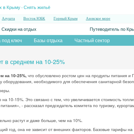
.
х в Крыму
Снять жильё
Алушта
Восток ЮБК
Горный Крым
Азовское море
Скидки на отдых
Путеводитель по Кр
 под ключ
Базы отдыха
Частный сектор
т в среднем на 10-25%
м на 10-25%,
что обусловлено ростом цен на продукты питания и 
пку оборудования, необходимого для обеспечения санитарной безоп
феры.
 на 10-15%. Это связано с тем, что увеличивается стоимость топли
питания», - рассказал председатель комитета по туризму, курорта
ельно растут и даже больше, чем на 10%.
щий год, она не зависит от внешних факторов. Базовые тарифы на