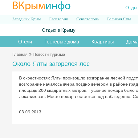
ВКрым
инфо
Отды
Западный Крым
Евпатория
Севастополь
Большая Ялта
Отдых в Крыму
Отели
Гостевые дома
Квартиры
Дома
Главная
Новости туризма
Около Ялты загорелся лес
В окрестностях Ялты произошло возгорание лесной подс
возгорание началось вчера поздно вечером в районе гря
площадь 200 квадратных метров. Тушение пожара было о
локализован. Место пожара остается под наблюдение. Соз
03.06.2013