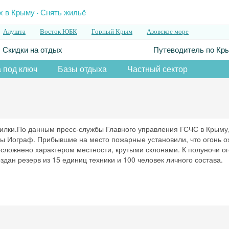
.
х в Крыму
Снять жильё
Алушта
Восток ЮБК
Горный Крым
Азовское море
Скидки на отдых
Путеводитель по Кр
 под ключ
Базы отдыха
Частный сектор
тилки.По данным пресс-службы Главного управления ГСЧС в Крыму
ды Иограф. Прибывшие на место пожарные установили, что огонь о
сложнено характером местности, крутыми склонами. К полуночи о
дан резерв из 15 единиц техники и 100 человек личного состава.
Скидка −5%