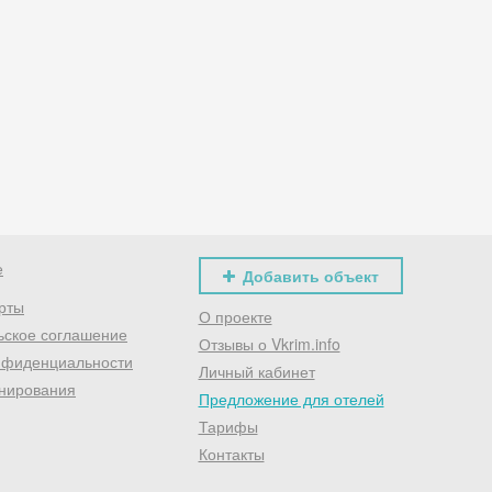
Хочешь дешевле? Оставь почту и получи промокод
первое бронирование!
Получить промокод
е
Добавить объект
рты
О проекте
ьское соглашение
Отзывы о Vkrim.info
нфиденциальности
Личный кабинет
нирования
Предложение для отелей
Тарифы
Контакты