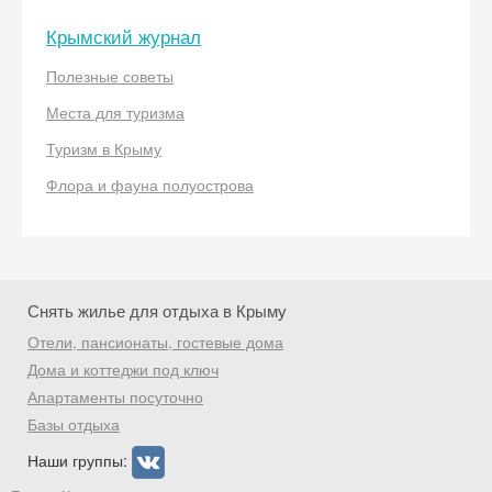
Крымский журнал
Полезные советы
Места для туризма
Скидка −5%
Туризм в Крыму
Хочешь дешевле? Оставь почту и получи
Флора и фауна полуострова
промокод на первое бронирование!
Получить промокод
Снять жилье для отдыха в Крыму
Отели, пансионаты, гостевые дома
Дома и коттеджи под ключ
Апартаменты посуточно
Базы отдыха
Наши группы: