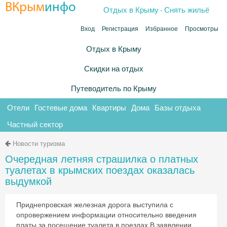
.
ВКрым
инфо
Отдых в Крыму
Снять жильё
Вход
Регистрация
Избранное
Просмотры
Отдых в Крыму
Скидки на отдых
Путеводитель по Крыму
Отели
Гостевые дома
Квартиры
Дома
Базы отдыха
Частный сектор
Новости туризма
Очередная летняя страшилка о платных
туалетах в крымских поездах оказалась
выдумкой
Приднепровская железная дорога выступила с
опровержением информации относительно введения
платы за посещение туалета в поездах.В заявлении