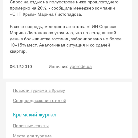
Спрос на отдых на полуострове ниже прошлогоднего
примерно на 20%, - сообщила менеджер компании
«СНП Крым» Марина Листопадова.
В свою очередь, менеджер агентства «ГИН Сервис»
Марина Листопадова уточнила, что на сегодняшний
день в большинстве гостиниц забронировано не более
10–15% мест. Аналогичная ситуация и со сдачей
квартир.
06.12.2010
Источник:
vgorode.ua
Скидка −5%
Новости туризма в Крыму
Хочешь дешевле? Оставь почту и получи
Спецпредложения отелей
промокод на первое бронирование!
Крымский журнал
Полезные советы
Места для туризма
Получить промокод