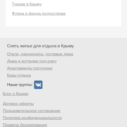
Туризм в Крыму
Флора и фауна полуострова
Скидка −5%
Хочешь дешевле? Оставь почту и получи
промокод на первое бронирование!
Снять жилье для отдыха в Крыму
Отели, пансионаты, гостевые дома
Получить промокод
Дома и коттеджи под ключ
Апартаменты посуточно
Базы отдыха
Наши группы:
Блог о Крыме
Договор оферты
Пользовательское соглашение
Политика конфиденциальности
Правила бронирования