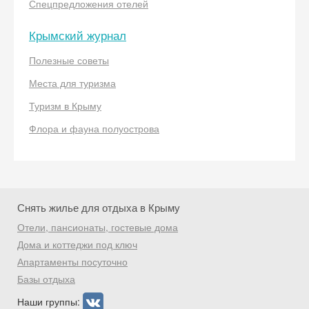
Спецпредложения отелей
Крымский журнал
Полезные советы
Места для туризма
Скидка −5%
Туризм в Крыму
Хочешь дешевле? Оставь почту и получи
промокод на первое бронирование!
Флора и фауна полуострова
Получить промокод
Снять жилье для отдыха в Крыму
Отели, пансионаты, гостевые дома
Дома и коттеджи под ключ
Апартаменты посуточно
Базы отдыха
Наши группы: