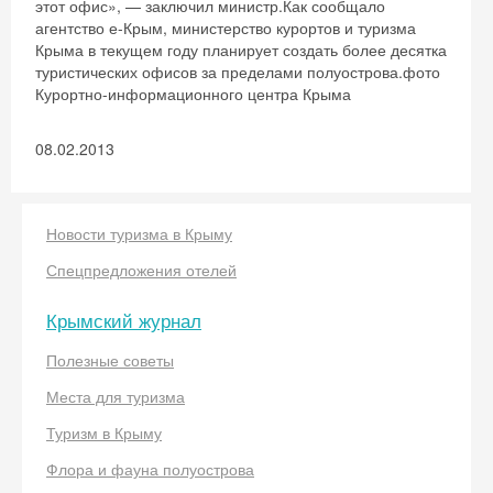
этот офис», — заключил министр.Как сообщало
агентство е-Крым, министерство курортов и туризма
Крыма в текущем году планирует создать более десятка
туристических офисов за пределами полуострова.фото
Курортно-информационного центра Крыма
08.02.2013
Новости туризма в Крыму
Скидка −5%
Спецпредложения отелей
Хочешь дешевле? Оставь почту и получи
Крымский журнал
промокод на первое бронирование!
Полезные советы
Места для туризма
Туризм в Крыму
Получить промокод
Флора и фауна полуострова