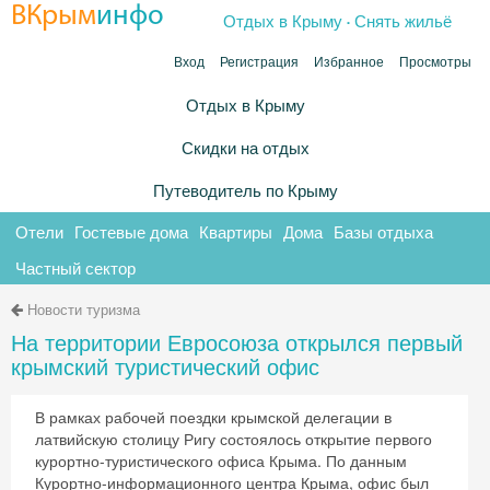
.
ВКрым
инфо
Отдых в Крыму
Снять жильё
Вход
Регистрация
Избранное
Просмотры
Отдых в Крыму
Скидки на отдых
Путеводитель по Крыму
Отели
Гостевые дома
Квартиры
Дома
Базы отдыха
Частный сектор
Новости туризма
На территории Евросоюза открылся первый
крымский туристический офис
В рамках рабочей поездки крымской делегации в
латвийскую столицу Ригу состоялось открытие первого
курортно-туристического офиса Крыма. По данным
Курортно-информационного центра Крыма, офис был