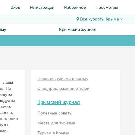
Вход
Регистрация
Избранное
Просмотры
Все курорты
Крыма
ыму
Крымский журнал
Новости туризма в Крыму
 главы
в. По
Спецпредложения отелей
ведутся
ледуется
Крымский журнал
езжих
Павлов,
Полезные советы
крепления
Места для туризма
нуты
ами.
Туризм в Крыму