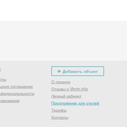
Хочешь дешевле? Оставь почту и получи промокод
первое бронирование!
Получить промокод
е
Добавить объект
рты
О проекте
ьское соглашение
Отзывы о Vkrim.info
нфиденциальности
Личный кабинет
нирования
Предложение для отелей
Тарифы
Контакты