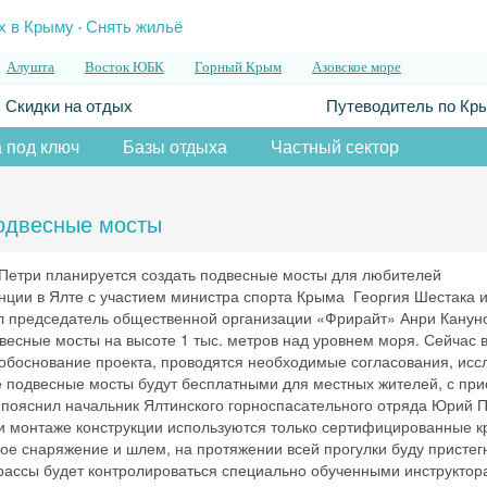
.
х в Крыму
Снять жильё
Алушта
Восток ЮБК
Горный Крым
Азовское море
Скидки на отдых
Путеводитель по Кр
 под ключ
Базы отдыха
Частный сектор
подвесные мосты
й-Петри планируется создать подвесные мосты для любителей
нции в Ялте с участием министра спорта Крыма Георгия Шестака и
л председатель общественной организации «Фрирайт» Анри Кануно
одвесные мосты на высоте 1 тыс. метров над уровнем моря. Сейчас 
 обоснование проекта, проводятся необходимые согласования, исс
е подвесные мосты будут бесплатными для местных жителей, с при
к пояснил начальник Ялтинского горноспасательного отряда Юрий 
и монтаже конструкции используются только сертифицированные 
кое снаряжение и шлем, на протяжении всей прогулки буду пристег
трассы будет контролироваться специально обученными инструктор
Скидка −5%