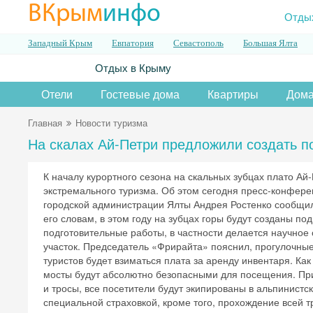
ВКрым
инфо
Отды
Западный Крым
Евпатория
Севастополь
Большая Ялта
Отдых в Крыму
Отели
Гостевые дома
Квартиры
Дома
Главная
Новости туризма
На скалах Ай-Петри предложили создать 
К началу курортного сезона на скальных зубцах плато А
экстремального туризма. Об этом сегодня пресс-конфере
городской администрации Ялты Андрея Ростенко сообщи
его словам, в этом году на зубцах горы будут созданы п
подготовительные работы, в частности делается научное
участок. Председатель «Фрирайта» пояснил, прогулочны
туристов будет взиматься плата за аренду инвентаря. Ка
мосты будут абсолютно безопасными для посещения. Пр
и тросы, все посетители будут экипированы в альпинистс
специальной страховкой, кроме того, прохождение всей 