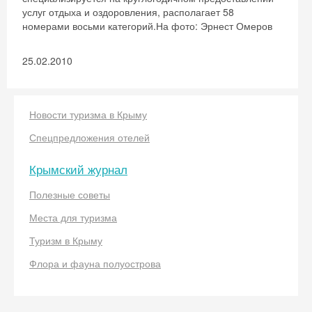
Скидка −5%
услуг отдыха и оздоровления, располагает 58
Хочешь дешевле? Оставь почту и получи
номерами восьми категорий.На фото: Эрнест Омеров
промокод на первое бронирование!
25.02.2010
Получить промокод
Новости туризма в Крыму
Спецпредложения отелей
Крымский журнал
Полезные советы
Места для туризма
Туризм в Крыму
Флора и фауна полуострова