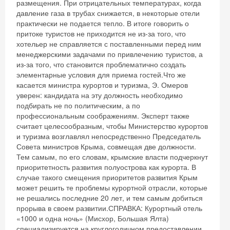
размещения. При отрицательных температурах, когда
давление газа в трубах снижается, в некоторые отели
практически не подается тепло. В итоге говорить о
притоке туристов не приходится не из-за того, что
хотельер не справляется с поставленными перед ним
менеджерскими задачами по привлечению туристов, а
из-за того, что становится проблематично создать
элементарные условия для приема гостей.Что же
касается министра курортов и туризма, Э. Омеров
уверен: кандидата на эту должность необходимо
подбирать не по политическим, а по
профессиональным соображениям. Эксперт также
считает целесообразным, чтобы Министерство курортов
и туризма возглавлял непосредственно Председатель
Совета министров Крыма, совмещая две должности.
Тем самым, по его словам, крымские власти подчеркнут
приоритетность развития полуострова как курорта. В
случае такого смещения приоритетов развития Крым
может решить те проблемы курортной отрасли, которые
не решались последние 20 лет, и тем самым добиться
прорыва в своем развитии.СПРАВКА: Курортный отель
«1000 и одна ночь» (Мисхор, Большая Ялта)
специализируется на круглогодичном предоставлении